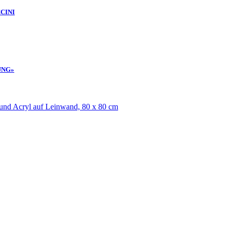
CINI
UNG»