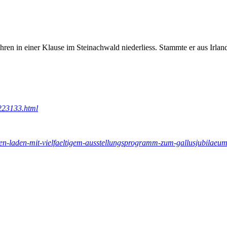
Jahren in einer Klause im Steinachwald niederliess. Stammte er aus Irla
223133.html
een-laden-mit-vielfaeltigem-ausstellungsprogramm-zum-gallusjubilaeu