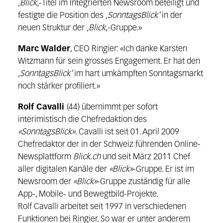
‚Blick
‚-Titel im Integrierten Newsroom beteiligt und
festigte die Position des
‚SonntagsBlick‘
in der
neuen Struktur der
‚Blick
‚-Gruppe.»
Marc Walder
, CEO Ringier: «Ich danke Karsten
Witzmann für sein grosses Engagement. Er hat den
‚SonntagsBlick‘
im hart umkämpften Sonntagsmarkt
noch stärker profiliert.»
Rolf Cavalli
(44) übernimmt per sofort
interimistisch die Chefredaktion des
«SonntagsBlick»
. Cavalli ist seit 01. April 2009
Chefredaktor der in der Schweiz führenden Online-
Newsplattform
Blick.ch
und seit März 2011 Chef
aller digitalen Kanäle der
«Blick»
-Gruppe. Er ist im
Newsroom der
«Blick»
-Gruppe zuständig für alle
App-, Mobile- und Bewegtbild-Projekte.
Rolf Cavalli arbeitet seit 1997 in verschiedenen
Funktionen bei Ringier. So war er unter anderem