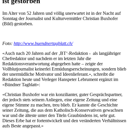
ist gestorben
Im Alter von 52 Jahren und völlig unerwartet ist in der Nacht auf
Sonntag der Journalist und Kulturvermittler Christian Buxhofer
(Bild) gestorben.
Foto:
http://www.buendnertagblatt.ch/
«Auch nach 20 Jahren auf der ‚BT‘-Redaktion - als langjähriger
Chefredaktor und nachdem er im letzten Jahr die
Redaktionsverantwortung abgegeben hatte – zeigte der
Vollblutjournalist keinerlei Ermüdungserscheinungen, sondern blieb
der unermüdliche Motivator und Ideenlieferant.», schreibt die
Redaktion heute und Verleger Hanspeter Lebrument ergänzt im
«Bündner Tagblatt»:
«Christian Buxhofer war ein konzilianter, guter Gesprächspartner,
der jedoch stets seinem Anliegen, eine eigene Zeitung und eine
eigene Stimme zu machen, treu blieb. Er kannte die Geschichte
seiner Zeitung, die aus dem Katholisch-Konservativen gewachsen
war und die älteste unter den Titeln Graubündens ist, sehr gut.
Dieses Erbe hat er fortentwickelt und den veränderten Verhältnissen
aufs Beste angepasst.»