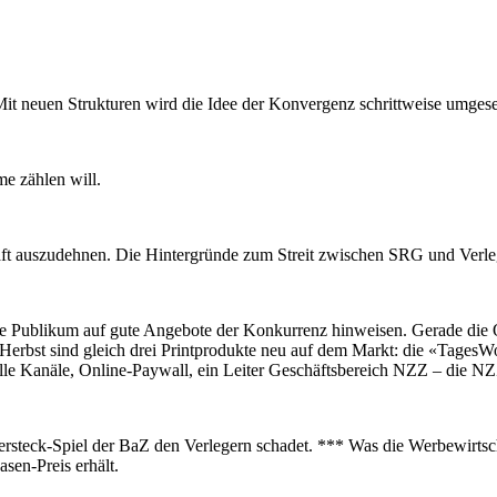
t neuen Strukturen wird die Idee der Konvergenz schrittweise umgesetzt
e zählen will.
häft auszudehnen. Die Hintergründe zum Streit zwischen SRG und Verle
 Publikum auf gute Angebote der Konkurrenz hinweisen. Gerade die Q
 Herbst sind gleich drei Printprodukte neu auf dem Markt: die «Tages
le Kanäle, Online-Paywall, ein Leiter Geschäftsbereich NZZ – die NZZ
 Versteck-Spiel der BaZ den Verlegern schadet. *** Was die Werbewi
n-Preis erhält.