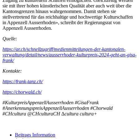
Zugang zu kulturellem Schaffen ermöglichen. Gleichzeitig werden
sie mit ihrer hohen künstlerischen Qualität aber auch weit über die
Kantonsgrenzen hinaus wahrgenommen. Damit stehen sie
stellvertretend für das reichhaltige und hochwertige Kulturschaffen
in Appenzell Ausserrhoden», schreibt der Regierungsrat von
Appenzell Ausserrhoden.
Quelle:
https://ar.ch/schnellzugriff/medienmitteilungen-der-kantonalen-
verwaltung/detail/news/ausserrhoder-kulturpreis-2024-geht-an-gisa-
frank/
Kontakte:
https://frank-tanz.ch/
https://chorwald.ch/
#KulturpreisAppenzellAusserrhoden #GisaFrank
#AnerkennungspreisAppenzellAusserrhoden #Chorwald
#CHcultura @CHculturaCH ∆cultura cultura+
Beitrags Information