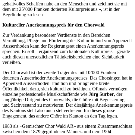
gehaltvolles Schaffen nahe an den Menschen und zeichnet sie mit
dem mit 25’000 Franken dotierten Kulturpreis aus.», ist in der
Begründung zu lesen.
Kultureller Anerkennungspreis für den Chorwald
Zur Verdankung besonderer Verdienste in den Bereichen
Vermittlung, Pflege und Förderung der Kultur in und von Appenzell
Ausserrhoden kann der Regierungsrat einen Anerkennungspreis
sprechen. Er soll – ergänzend zum kantonalen Kulturpreis – gerade
auch diesen unersetzlichen Tätigkeitsbereichen eine Sichtbarkeit
verleihen.
Der Chorwald ist der zweite Träger des mit 10’000 Franken
dotierten Ausserrhoder Anerkennungspreises. Das Chorsingen hat in
Appenzell Ausserrhoden Tradition und bringt eine breite
Öffentlichkeit dazu, sich kulturell zu betätigen. Oftmals vermögen
einzelne professionelle Musikschaffende wie
Jürg Surber
, der
langjährige Dirigent des Chorwalds, die Chöre mit Begeisterung
und Sachverstand zu motivieren. Der diesjährige Anerkennungspreis
des Kantons steht also auch stellvertretend für dieses grosse
Engagement, das andere Chöre im Kanton an den Tag legen.
1983 als «Gemischter Chor Wald AR» aus einem Zusammenschluss
zwischen dem 1879 gegründeten Männer- und dem 1904