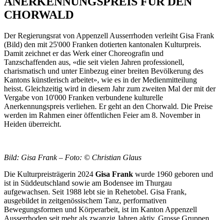
ANERKENNUNGSPREIS FÜR DEN
CHORWALD
Der Regierungsrat von Appenzell Ausserrhoden verleiht Gisa Frank
(Bild) den mit 25'000 Franken dotierten kantonalen Kulturpreis.
Damit zeichnet er das Werk einer Choreografin und
Tanzschaffenden aus, «die seit vielen Jahren professionell,
charismatisch und unter Einbezug einer breiten Bevölkerung des
Kantons künstlerisch arbeitet», wie es in der Medienmitteilung
heisst. Gleichzeitig wird in diesem Jahr zum zweiten Mal der mit der
Vergabe von 10'000 Franken verbundene kulturelle
Anerkennungspreis verliehen. Er geht an den Chorwald. Die Preise
werden im Rahmen einer öffentlichen Feier am 8. November in
Heiden überreicht.
Bild: Gisa Frank – Foto: © Christian Glaus
Die Kulturpreisträgerin 2024
Gisa Frank
wurde 1960 geboren und
ist in Süddeutschland sowie am Bodensee im Thurgau
aufgewachsen. Seit 1988 lebt sie in Rehetobel. Gisa Frank,
ausgebildet in zeitgenössischem Tanz, performativen
Bewegungsformen und Körperarbeit, ist im Kanton Appenzell
Ausserrhoden seit mehr als zwanzig Jahren aktiv. Grosse Gruppen