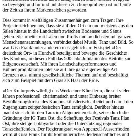
zu bewegen und für und mit diesen zu choreografieren ist im Laufe
der Zeit zu ihrem Markenzeichen geworden.
Dies kommt in vielfältigen Zusammenhängen zum Tragen: Ihre
Projekte zeichnen aus, dass sie auf den Ort ein und meistens aus den
Sälen hinaus in die Landschaft zwischen Bodensee und Säntis
gehen. Sie arbeitet mit Laien und Profis und am liebsten mit ganzen
Menschenansammlungen, verbindet dabei Musik, Tanz und Bild. So
war Gisa Frank unter anderem massgeblich am Festspiel «Der
dreizehnte Ort» in Hundwil beteiligt und bewegte die Geschichte
des Kantons, in diesem Fall das 500-Jahr-Jubiläum des Beitritts zur
Eidgenossenschaft. Mit ihren Landschaftsperformances und
Bühnenproduktionen lotet sie auf ihre ganz eigenwillige Art
Grenzen aus, nimmt gesellschaftliche Themen auf und beschäftigt
sich zum Beispiel mit dem Gras als Haar der Erde.
«Der Kulturpreis würdigt das Werk einer Künstlerin, die seit vielen
Jahren professionell, charismatisch und unter Einbezug breiter
Bevölkerungskreise des Kantons künstlerisch arbeitet und damit den
Zugang zum zeitgenössischen Tanz ermöglicht. Darüber hinaus
macht sie sich für den Tanz im Allgemeinen stark, sei es durch die
Gründung der IG Tanz Ost, die Schaffung des Festivals Tanz Plan
Ost, ihre stetige Lobbyarbeit oder die Unterstützung regionaler
Tanzschaffenden. Der Regierungsrat von Appenzell Ausserrhoden
würdigt Gisa Frank für ihr kontinuierliches, leidenschaftliches und