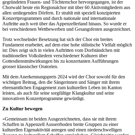
gegründeten Frauen- und Töchternchor hervorgegangen, ist der
Chorwald heute ein Regionalchor mit über 60 Aktivmitgliedern aus
allen umliegenden Dörfern. Er strahlt mit speziell konzipierten
Konzertprogrammen und durch nationale und internationale
Auftritte auch weit über das Appenzellerland hinaus. So wurde er
bei verschiedenen Wettbewerben und Gesangsfesten ausgezeichnet.
Trotz wechselnder Besetzung hat sich der Chor ein breites
Fundament erarbeitet, auf dem eine hohe stilistische Vielfalt möglich
ist: Dies zeigt sich in vielen Auftritten vom Dorfständchen mit
traditionellen Volksliedern verschiedener Kulturen über
Gottesdienstmitwirkungen bis zu konzertanten Aufführungen
grosser klassischer Oratorien.
Mit dem Anerkennungspreis 2024 wird der Chor sowohl für den
wichtigen Beitrag, den die Sängerinnen und Sänger mit ihrem
ehrenamtlichen Engagement zum kulturellen Leben im Kanton
leisten, als auch für seine sorgfältige Klangkultur und seine
innovativen Konzertprogramme gewürdigt.
Zu Kultur bewegen
«Gemeinsam ist beiden Ausgezeichneten, dass sie mit ihrem
Schaffen in Appenzell Ausserrhoden breite Gruppen zu einer
kulturellen Eigenaktivität anregen und einen niederschwelligen