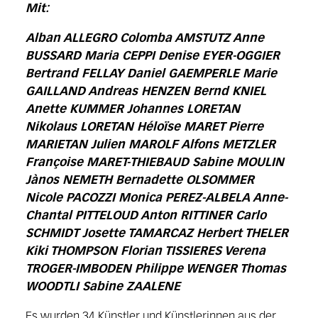
Mit:
Alban ALLEGRO Colomba AMSTUTZ Anne
BUSSARD Maria CEPPI Denise EYER-OGGIER
Bertrand FELLAY Daniel GAEMPERLE Marie
GAILLAND Andreas HENZEN Bernd KNIEL
Anette KUMMER Johannes LORETAN
Nikolaus LORETAN Héloïse MARET Pierre
MARIETAN Julien MAROLF Alfons METZLER
Françoise MARET-THIEBAUD Sabine MOULIN
Jànos NEMETH Bernadette OLSOMMER
Nicole PACOZZI Monica PEREZ-ALBELA Anne-
Chantal PITTELOUD Anton RITTINER Carlo
SCHMIDT Josette TAMARCAZ Herbert THELER
Kiki THOMPSON Florian TISSIERES Verena
TROGER-IMBODEN Philippe WENGER Thomas
WOODTLI Sabine ZAALENE
Es wurden 34 Künstler und Künstlerinnen aus der