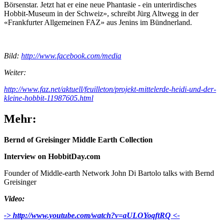
Börsenstar. Jetzt hat er eine neue Phantasie - ein unterirdisches
Hobbit-Museum in der Schweiz», schreibt Jürg Altwegg in der
«Frankfurter Allgemeinen FAZ» aus Jenins im Bündnerland.
Bild:
http://www.facebook.com/media
Weiter:
http://www.faz.net/aktuell/feuilleton/projekt-mittelerde-heidi-und-der-
kleine-hobbit-11987605.html
Mehr:
Bernd of Greisinger Middle Earth Collection
Interview on HobbitDay.com
Founder of Middle-earth Network John Di Bartolo talks with Bernd
Greisinger
Video:
-> http://www.youtube.com/watch?v=aULOYoqftRQ <-