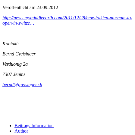
Veröffentlicht am 23.09.2012
http://news.mymiddleearth.com/2011/12/28/new-tolkien-museum-to-
open-in-switze…
—
Kontakt:
Bernd Greisinger
Verduonig 2a
7307 Jenins
bernd@greisinger.ch
Beitrags Information
Author