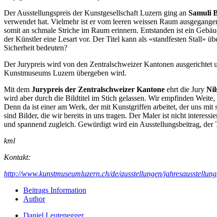
Der Ausstellungspreis der Kunstgesellschaft Luzern ging an
Samuli B
verwendet hat. Vielmehr ist er vom leeren weissen Raum ausgegangen,
somit an schmale Striche im Raum erinnern. Entstanden ist ein Gebäude,
der Künstler eine Lesart vor. Der Titel kann als «standfesten Stall» ü
Sicherheit bedeuten?
Der Jurypreis wird von den Zentralschweizer Kantonen ausgerichtet
Kunstmuseums Luzern übergeben wird.
Mit dem
Jurypreis der Zentralschweizer Kantone
ehrt die Jury
Nil
wird aber durch die Bildtitel im Stich gelassen. Wir empfinden Weite
Denn da ist einer am Werk, der mit Kunstgriffen arbeitet, der uns mit
sind Bilder, die wir bereits in uns tragen. Der Maler ist nicht intere
und spannend zugleich. Gewürdigt wird ein Ausstellungsbeitrag, der T
kml
Kontakt:
http://www.kunstmuseumluzern.ch/de/ausstellungen/jahresausstellun
Beitrags Information
Author
Daniel Leutenegger