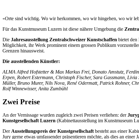
«Orte sind wichtig. Wo wir herkommen, wo wir hingehen, wo wir leben 
Für das Kunstmuseum Luzern ist diese nähere Umgebung die
Zentra
Die
Jahresausstellung Zentralschweizer Kunstschaffen
bietet den
Möglichkeit, ihr Werk prominent einem grossen Publikum vorzustellen
Grenzen hinausweist.
Die ausstellenden Künstler:
ALMA Alfred Hofstetter & Max Markus Frei, Donato Amstutz, Ferdinan
Erpen, Robert Estermann, Christoph Fischer, Sara Gassmann, Livia S
Müller, Bruno Murer, Nils Nova, René Odermatt, Patrick Rohner, Chri
Rolf Winnewisser, Anita Zumbühl
Zwei Preise
An der Vernissage wurden zugleich zwei Preisen verliehen: der
Juryp
Kunstgesellschaft Luzern
(Kabinettausstellung im Kunstmuseum Luz
Der
Ausstellungspreis der Kunstgesellschaft
besteht aus einer Kabi
Jury gerne etwas umfassender präsentieren möchte, als dies an einer J