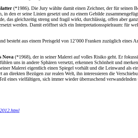
latter
(*1986). Die Jury wählte damit einen Zeichner, der für seinen Be
 in den er seine Linien gesetzt und zu einem Gebilde zusammengefügt h
 das gleichzeitig streng und fragil wirkt, durchlässig, offen aber ganz 
bersetzt werden. Damit eröffnet sich ein Interpretationsspielraum: für 
 und besteht aus einem Preisgeld von 12’000 Franken zuzüglich eines
s Nova
(*1968), der in seiner Malerei auf volles Risiko geht. Er fokuss
, fühlen uns in andere Sphären versetzt, erkennen Schönheit und merke
 seiner Malerei eigentlich einen Spiegel vorhält und die Leinwand als 
ssiert an direkten Bezügen zur realen Welt, ihn interessieren die Versch
eil eines vielfältigen, sich immer wieder überraschend verwandelnden 
g2012.html