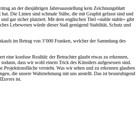
itrag an der diesjährigen Jahresausstellung kein Zeichnungsblatt
at. Die Linien sind schmale Stäbe, die mit Graphit gefasst sind und
und gar sicher platziert. Mit dem englischen Titel «stable stable» gibt
welches Lebewesen würde dieser Stall genügend Stabilität, Schutz und
 Ankaufs im Betrag von 3’000 Franken, welcher der Sammlung des
iert eine konfuse Realität: der Betrachter glaubt etwas zu erkennen,
n sodann, dass wir wohl einem Trick des Künstlers aufgesessen sind.
eine Projektionsfläche versteht. Was wir sehen und zu erkennen glauben
iebungen, die unsere Wahrnehmung mit uns anstellt. Das ist beunruhigend
Œuvres ist.