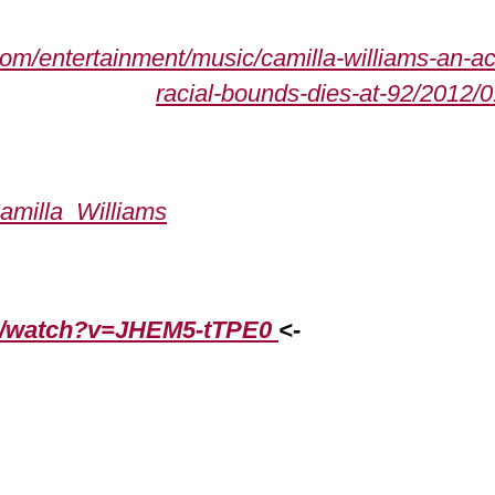
om/entertainment/music/camilla-williams-an-
racial-bounds-dies-at-92/2012/
Camilla_Williams
om/watch?v=JHEM5-tTPE0
<-