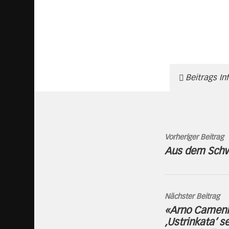
Beitrags In
Vorheriger Beitrag
Aus dem Schw
Nächster Beitrag
«Arno Camenis
‚Ustrinkata‘ s