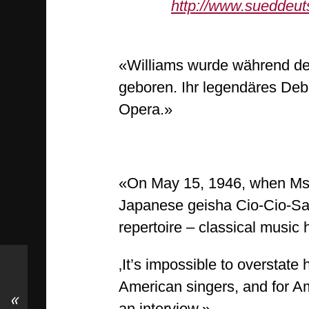
http://www.sueddeuts
«Williams wurde während der
geboren. Ihr legendäres Debü
Opera.»
«On May 15, 1946, when Ms. 
Japanese geisha Cio-Cio-San 
repertoire – classical music 
‚It’s impossible to overstate
American singers, and for Ame
«
an interview.»