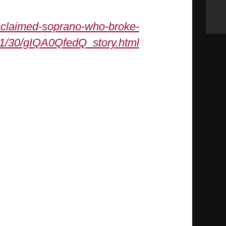
acclaimed-soprano-who-broke-
01/30/gIQA0QfedQ_story.html