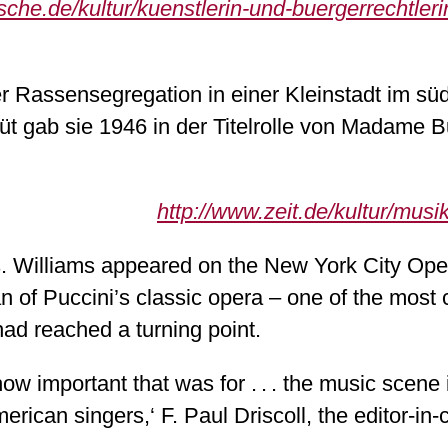
che.de/kultur/kuenstlerin-und-buergerrechtler
 Rassensegregation in einer Kleinstadt im süd
t gab sie 1946 in der Titelrolle von Madame Bu
http://www.zeit.de/kultur/musi
Williams appeared on the New York City Opera
of Puccini’s classic opera – one of the most ce
had reached a turning point.
 how important that was for . . . the music scene
rican singers,‘ F. Paul Driscoll, the editor-in-