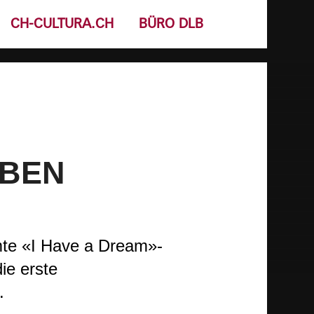
CH-CULTURA.CH
BÜRO DLB
RBEN
mte «I Have a Dream»-
ie erste
.