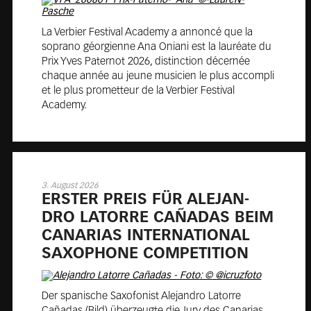
La Verbier Festival Academy a annoncé que la
soprano géorgienne Ana Oniani est la lauréate du
Prix Yves Paternot 2026, distinction décernée
chaque année au jeune musicien le plus accompli
et le plus prometteur de la Verbier Festival
Academy.
3. August 2026
ER­STER PREIS FÜR ALE­JAN­
DRO LA­TOR­RE CAÑA­DAS BEIM
CA­NA­RIAS IN­TER­NA­TIO­NAL
SA­XO­PHO­NE COM­PE­TI­TION
Der spanische Saxofonist Alejandro Latorre
Cañadas (Bild) überzeugte die Jury des Canarias