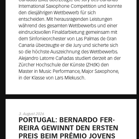
International Saxophone Competition und konnte
den diesjährigen Wettbewerb für sich
entscheiden. Mit herausragenden Leistungen
während des gesamten Wettbewerbs und einer
eindrucksvollen Finaldarbietung gemeinsam mit
dem Sinfonieorchester von Las Palmas de Gran
Canaria überzeugte er die Jury und sicherte sich
so die höchste Auszeichnung des Wettbewerbs.
Alejandro Latorre Cañadas studiert derzeit an der
Zürcher Hochschule der Künste (ZHdK) den
Master in Music Performance, Major Saxophone,
in der Klasse von Lars Mlekusch.
3. August 2026
POR­TU­GAL: BER­NAR­DO FER­
REI­RA GE­WINNT DEN ERS­TEN
PREIS BEIM PRÉ­MIO JO­VENS