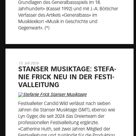
Grundlagen des Generalbassspiels im 18.
Jahrhundert» (Kassel 1992) und mit J.-A. Bötticher
Verfasser des Artikels «Generalbass» im
Musiklexikon «Musik in Geschichte und
Gegenwart». (*)
13. Juli 2026
STAN­SER MU­SIK­TA­GE: STE­FA­
NIE FRICK NEU IN DER FES­TI­
VAL­LEI­TUNG
Festivalleiter Candid Wild verlässt nach sieben
Jahren die Stanser Musiktage (SMT), ebenso wie
Lyn Gyger, die seit 2024 das Dreierteam der
professionellen Festivalleitung ergänzte.
«Catherine Huth, seit zwei Jahren Mitglied der
Festivalleitung und zuständig für die Produktion,