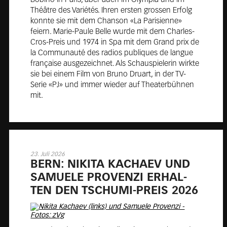
Théâtre des Variétés. Ihren ersten grossen Erfolg
konnte sie mit dem Chanson «La Parisienne»
feiern. Marie-Paule Belle wurde mit dem Charles-
Cros-Preis und 1974 in Spa mit dem Grand prix de
la Communauté des radios publiques de langue
française ausgezeichnet. Als Schauspielerin wirkte
sie bei einem Film von Bruno Druart, in der TV-
Serie «PJ» und immer wieder auf Theaterbühnen
mit.
23. Juli 2026
BERN: NI­KI­TA KA­CHAEV UND
SA­MUE­LE PRO­VEN­ZI ER­HAL­
TEN DEN TSCHU­MI-PREIS 2026