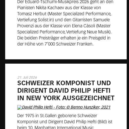
Der Eduard-Tschumi-Musikpreis 2026 geht an den
Pianisten Nikita Kachaev aus der Klasse von
Tomasz Herbut (Master Specialized Performance,
Vertiefung Solist:in) und den Gitarristen Samuele
Provenzi aus der Klasse von Elena Càsoli (Master
Specialized Performance, Vertiefung Neue Musik).
Die beiden Preisträger erhalten je ein Preisgeld in
der Höhe von 7’000 Schweizer Franken.
21. Juli 2026
SCHWEI­ZER KOM­PO­NIST UND
DI­RI­GENT DAVID PHIL­IP HEFTI
IN NEW YORK AUS­GE­ZEICH­NET
Der 1975 in St.Gallen geborene Schweizer
Komponist und Dirigent David Philip Hefti (Bild) ist
beim 10. Manhattan International Music