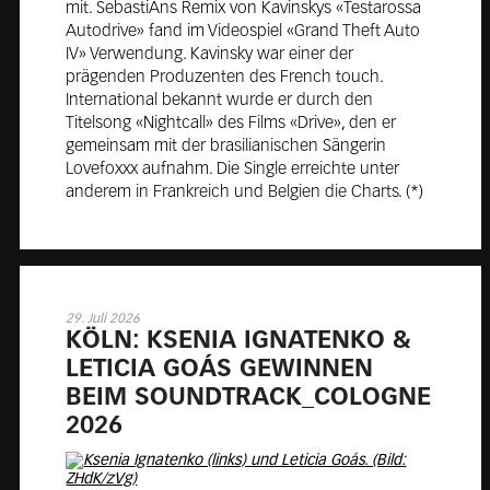
mit. SebastiAns Remix von Kavinskys «Testarossa
Autodrive» fand im Videospiel «Grand Theft Auto
IV» Verwendung. Kavinsky war einer der
prägenden Produzenten des French touch.
International bekannt wurde er durch den
Titelsong «Nightcall» des Films «Drive», den er
gemeinsam mit der brasilianischen Sängerin
Lovefoxxx aufnahm. Die Single erreichte unter
anderem in Frankreich und Belgien die Charts. (*)
29. Juli 2026
KÖLN: KSE­NIA IGNA­TEN­KO &
LE­TI­CIA GOÁS GE­WIN­NEN
BEIM SOUND­TRACK_CO­LO­GNE
2026