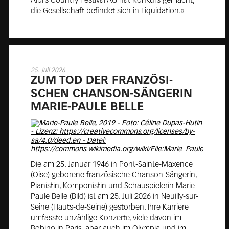
Albi’s Country Festival AG hat Konkurs gemacht,
die Gesellschaft befindet sich in Liquidation.»
25. Juli 2026
ZUM TOD DER FRAN­ZÖ­SI­
SCHEN CHAN­SON-SÄN­GE­RIN
MARIE-PAULE BELLE
Die am 25. Januar 1946 in Pont-Sainte-Maxence
(Oise) geborene französische Chanson-Sängerin,
Pianistin, Komponistin und Schauspielerin Marie-
Paule Belle (Bild) ist am 25. Juli 2026 in Neuilly-sur-
Seine (Hauts-de-Seine) gestorben. Ihre Karriere
umfasste unzählige Konzerte, viele davon im
Bobino in Paris, aber auch im Olympia und im