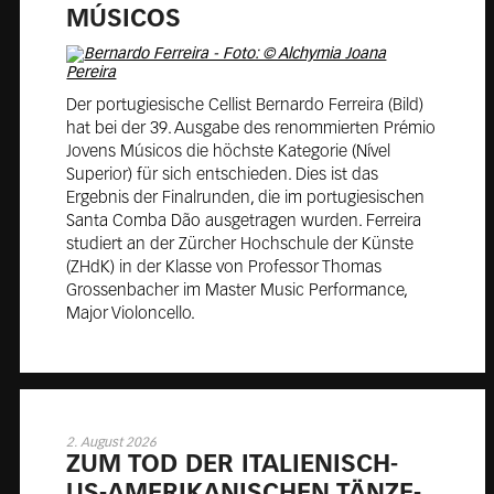
MÚ­SI­COS
Der portugiesische Cellist Bernardo Ferreira (Bild)
hat bei der 39. Ausgabe des renommierten Prémio
Jovens Músicos die höchste Kategorie (Nível
Superior) für sich entschieden. Dies ist das
Ergebnis der Finalrunden, die im portugiesischen
Santa Comba Dão ausgetragen wurden. Ferreira
studiert an der Zürcher Hochschule der Künste
(ZHdK) in der Klasse von Professor Thomas
Grossenbacher im Master Music Performance,
Major Violoncello.
2. August 2026
ZUM TOD DER ITA­LIE­NISCH-
US-AME­RI­KA­NI­SCHEN TÄN­ZE­