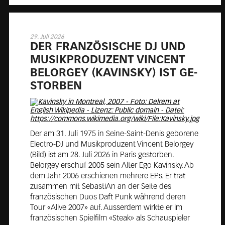
29. Juli 2026
DER FRAN­ZÖ­SI­SCHE DJ UND
MU­SIK­PRO­DU­ZENT VIN­CENT
BEL­OR­GEY (KA­VIN­SKY) IST GE­
STOR­BEN
Der am 31. Juli 1975 in Seine-Saint-Denis geborene
Electro-DJ und Musikproduzent Vincent Belorgey
(Bild) ist am 28. Juli 2026 in Paris gestorben.
Belorgey erschuf 2005 sein Alter Ego Kavinsky. Ab
dem Jahr 2006 erschienen mehrere EPs. Er trat
zusammen mit SebastiAn an der Seite des
französischen Duos Daft Punk während deren
Tour «Alive 2007» auf. Ausserdem wirkte er im
französischen Spielfilm «Steak» als Schauspieler