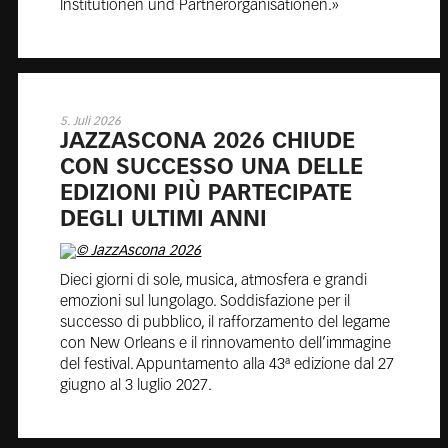
Institutionen und Partnerorganisationen.»
5. Juli 2026
JAZ­ZA­SCO­NA 2026 CHIU­DE
CON SUC­CES­SO UNA DELLE
EDI­ZIO­NI PIÙ PAR­TE­CI­PA­TE
DEGLI UL­TI­MI ANNI
Dieci giorni di sole, musica, atmosfera e grandi
emozioni sul lungolago. Soddisfazione per il
successo di pubblico, il rafforzamento del legame
con New Orleans e il rinnovamento dell’immagine
del festival. Appuntamento alla 43ª edizione dal 27
giugno al 3 luglio 2027.