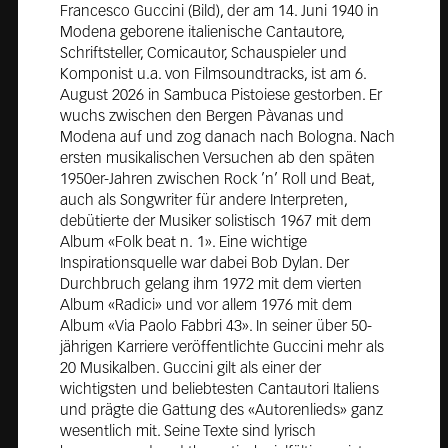
Francesco Guccini (Bild), der am 14. Juni 1940 in
Modena geborene italienische Cantautore,
Schriftsteller, Comicautor, Schauspieler und
Komponist u.a. von Filmsoundtracks, ist am 6.
August 2026 in Sambuca Pistoiese gestorben. Er
wuchs zwischen den Bergen Pàvanas und
Modena auf und zog danach nach Bologna. Nach
ersten musikalischen Versuchen ab den späten
1950er-Jahren zwischen Rock ’n’ Roll und Beat,
auch als Songwriter für andere Interpreten,
debütierte der Musiker solistisch 1967 mit dem
Album «Folk beat n. 1». Eine wichtige
Inspirationsquelle war dabei Bob Dylan. Der
Durchbruch gelang ihm 1972 mit dem vierten
Album «Radici» und vor allem 1976 mit dem
Album «Via Paolo Fabbri 43». In seiner über 50-
jährigen Karriere veröffentlichte Guccini mehr als
20 Musikalben. Guccini gilt als einer der
wichtigsten und beliebtesten Cantautori Italiens
und prägte die Gattung des «Autorenlieds» ganz
wesentlich mit. Seine Texte sind lyrisch