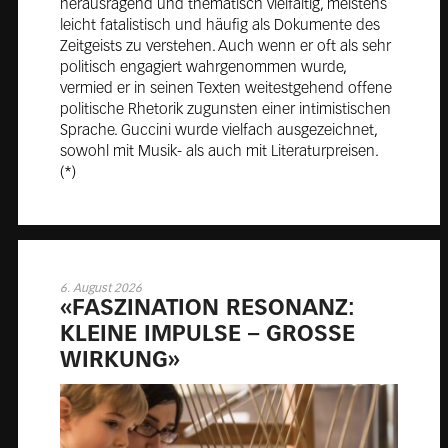
herausragend und thematisch vielfältig, meistens
leicht fatalistisch und häufig als Dokumente des
Zeitgeists zu verstehen. Auch wenn er oft als sehr
politisch engagiert wahrgenommen wurde,
vermied er in seinen Texten weitestgehend offene
politische Rhetorik zugunsten einer intimistischen
Sprache. Guccini wurde vielfach ausgezeichnet,
sowohl mit Musik- als auch mit Literaturpreisen.
(*)
6. August 2026
«FAS­ZI­NA­TION RE­SO­NANZ:
KLEINE IM­PULSE – GROSSE
WIR­KUNG»