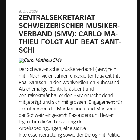
6. Juli 2026
ZEN­TRAL­SE­KRE­TA­RI­AT
SCHWEI­ZE­RI­SCHER MU­SI­KER­
VER­BAND (SMV): CARLO MA­
THIEU FOLGT AUF BEAT SANT­
SCHI
Der Schweizerische Musikerverband (SMV) teilt
mit: «Nach vielen Jahren engagierter Tätigkeit tritt
Beat Santschi in den wohlverdienten Ruhestand.
Als ehemaliger Zentralpräsident und
Zentralsekretär hat er den SMV entscheidend
mitgeprägt und sich mit grossem Engagement für
die Interessen der Musikerinnen und Musiker in
der Schweiz eingesetzt. Besonders am Herzen
lagen ihm die Verbesserung der
Arbeitsbedingungen, eine starke
Interessenvertretung sowie der Dialog mit Politik,