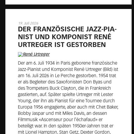
19. Juli 2026
DER FRAN­ZÖ­SI­SCHE JAZZ-PIA­
NIST UND KOM­PO­NIST RENÉ
URT­RE­GER IST GE­STOR­BEN
Der am 6. Juli 1934 in Paris geborene französische
Jazz-Pianist und Komponist René Urtreger (Bild) ist
am 16. Juli 2026 in Le Perche gestorben. 1954 trat
er als Begleiter des Saxofonisten Don Byas und
des Trompeters Buck Clayton, die in Frankreich
gastierten, auf. Später spielte Urtreger mit Lester
Young, der ihn als Pianist für eine Tournee durch
Europa 1956 engagierte, aber auch mit Chet Baker,
Bobby Jaspar und mit Miles Davis, an dessen
Filmmusik «Ascenseur pour l’échafaud» er
beteiligt war. In den späten 1950er-Jahren trat er
mit Lionel Hampton, Stan Getz, Dexter Gordon,