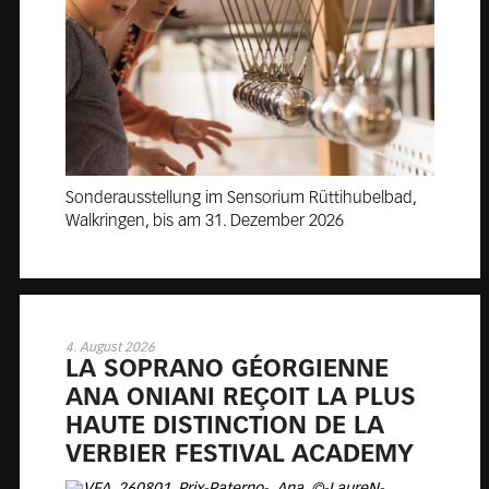
Sonderausstellung im Sensorium Rüttihubelbad,
Walkringen, bis am 31. Dezember 2026
4. August 2026
LA SO­PRA­NO GÉOR­GIEN­NE
ANA ONIA­NI REÇOIT LA PLUS
HAUTE DI­STINC­TION DE LA
VER­BIER FE­STI­VAL ACA­DE­MY