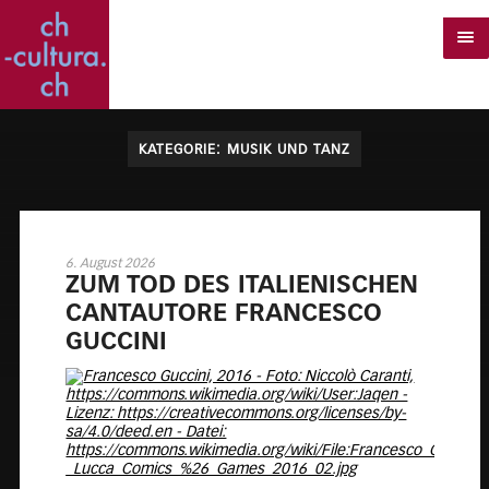
KATEGORIE:
MUSIK UND TANZ
6. August 2026
ZUM TOD DES ITA­LIE­NI­SCHEN
CAN­T­AU­TO­RE FRAN­CES­CO
GUC­CI­NI