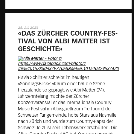
26. Juli 2026
«DAS ZÜR­CHER COUN­TRY-FES­
TI­VAL VON ALBI MAT­TER IST
GE­SCHICH­TE»
Flavia Schlittler schreibt im heutigen
«SonntagsBlick»: «Kaum einer hat die Szene
hierzulande so geprägt, wie Albi Matter (74).
Jahrzehntelang machte der Zürcher
Konzertveranstalter das Internationale Country
Music Festival im Albisgüetli zum Treffpunkt der
Schweizer Fangemeinde, holte Stars aus Nashville
nach Zürich und wurde zum Country-Papst der
Schweiz. Jetzt ist sein Lebenswerk erschüttert. Die