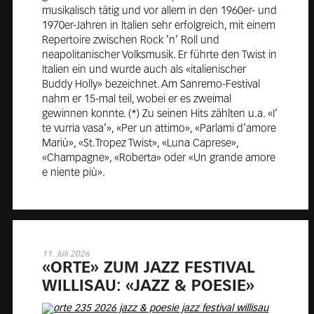
musikalisch tätig und vor allem in den 1960er- und
1970er-Jahren in Italien sehr erfolgreich, mit einem
Repertoire zwischen Rock ’n’ Roll und
neapolitanischer Volksmusik. Er führte den Twist in
Italien ein und wurde auch als «italienischer
Buddy Holly» bezeichnet. Am Sanremo-Festival
nahm er 15-mal teil, wobei er es zweimal
gewinnen konnte. (*) Zu seinen Hits zählten u.a. «I’
te vurria vasa’», «Per un attimo», «Parlami d’amore
Mariù», «St.Tropez Twist», «Luna Caprese»,
«Champagne», «Roberta» oder «Un grande amore
e niente più».
11. Juli 2026
«ORTE» ZUM JAZZ FES­TI­VAL
WIL­LI­S­AU: «JAZZ & POE­SIE»