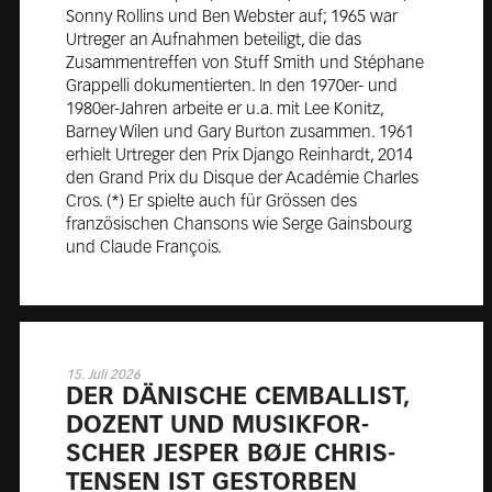
Sonny Rollins und Ben Webster auf; 1965 war
Urtreger an Aufnahmen beteiligt, die das
Zusammentreffen von Stuff Smith und Stéphane
Grappelli dokumentierten. In den 1970er- und
1980er-Jahren arbeite er u.a. mit Lee Konitz,
Barney Wilen und Gary Burton zusammen. 1961
erhielt Urtreger den Prix Django Reinhardt, 2014
den Grand Prix du Disque der Académie Charles
Cros. (*) Er spielte auch für Grössen des
französischen Chansons wie Serge Gainsbourg
und Claude François.
15. Juli 2026
DER DÄ­NI­SCHE CEM­BAL­LIST,
DO­ZENT UND MU­SIK­FOR­
SCHER JES­PER BØJE CHRIS­
TEN­SEN IST GE­STOR­BEN