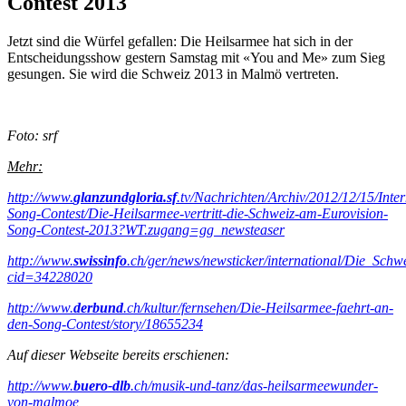
Contest 2013
Jetzt sind die Würfel gefallen: Die Heilsarmee hat sich in der
Entscheidungsshow gestern Samstag mit «You and Me» zum Sieg
gesungen. Sie wird die Schweiz 2013 in Malmö vertreten.
Foto: srf
Mehr:
http://www.
glanzundgloria.sf
.tv/Nachrichten/Archiv/2012/12/15/Inter
Song-Contest/Die-Heilsarmee-vertritt-die-Schweiz-am-Eurovision-
Song-Contest-2013?WT.zugang=gg_newsteaser
http://www.
swissinfo
.ch/ger/news/newsticker/international/Die_Sc
cid=34228020
http://www.
derbund
.ch/kultur/fernsehen/Die-Heilsarmee-faehrt-an-
den-Song-Contest/story/18655234
Auf dieser Webseite bereits erschienen:
http://www.
buero-dlb
.ch/musik-und-tanz/das-heilsarmeewunder-
von-malmoe