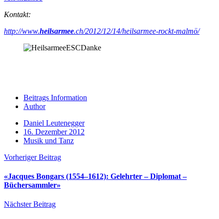
Kontakt:
http://www.
heilsarmee
.ch/2012/12/14/heilsarmee-rockt-malmö/
Beitrags Information
Author
Daniel Leutenegger
16. Dezember 2012
Musik und Tanz
Vorheriger Beitrag
«Jacques Bongars (1554‒1612): Gelehrter ‒ Diplomat ‒
Büchersammler»
Nächster Beitrag