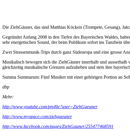
Die ZiehGäuner, das sind Matthias Köckeis (Trompete, Gesang), Jako
Gegründet Anfang 2008 in den Tiefen des Bayerischen Waldes, haben si
sehr energetischen Sound, der beim Publikum sofort ins Tanzbein übe
Zwei Strassenmusik-Trips durch ganz Südeuropa und eine grosse Anzahl
Musikalisch bewegen sich die ZiehGäuner innerhalb und ausserhalb ve
gleichzeitig musikalische Grenzen aufzuheben und stets ihre bayerisc
Summa Summarum: Fünf Musiker mit einer gehörigen Portion an Selbst
dbp
Mehr:
http://www.youtube.com/profile?user=ZiehGaeuner
http://www.myspace.com/ziehgaeuner
http://www.facebook.com/pages/ZiehGauner/255477468591