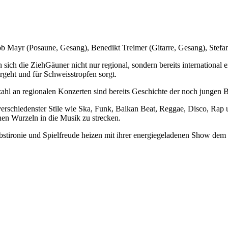
b Mayr (Posaune, Gesang), Benedikt Treimer (Gitarre, Gesang), Stefa
ch die ZiehGäuner nicht nur regional, sondern bereits international e
rgeht und für Schweisstropfen sorgt.
 an regionalen Konzerten sind bereits Geschichte der noch jungen Band
rschiedenster Stile wie Ska, Funk, Balkan Beat, Reggae, Disco, Rap u
hen Wurzeln in die Musik zu strecken.
ironie und Spielfreude heizen mit ihrer energiegeladenen Show dem P