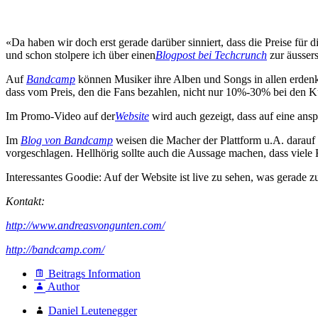
«Da haben wir doch erst gerade darüber sinniert, dass die Preise für d
und schon stolpere ich über einen
Blogpost bei Techcrunch
zur äusser
Auf
Bandcamp
können Musiker ihre Alben und Songs in allen erdenkl
dass vom Preis, den die Fans bezahlen, nicht nur 10%-30% bei den Kü
Im Promo-Video auf der
Website
wird auch gezeigt, dass auf eine ans
Im
Blog von Bandcamp
weisen die Macher der Plattform u.A. darauf
vorgeschlagen. Hellhörig sollte auch die Aussage machen, dass viel
Interessantes Goodie: Auf der Website ist live zu sehen, was gerade
Kontakt:
http://www.andreasvongunten.com/
http://bandcamp.com/
Beitrags Information
Author
Daniel Leutenegger