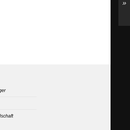
»
ger
lschaft