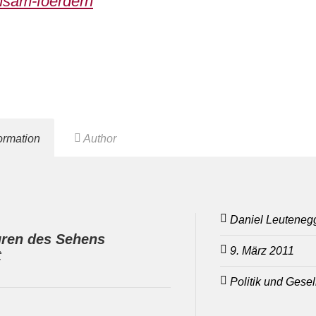
nsam-foerdern
formation
Author
Daniel Leuteneg
uren des Sehens
9. März 2011
t
Politik und Gesel