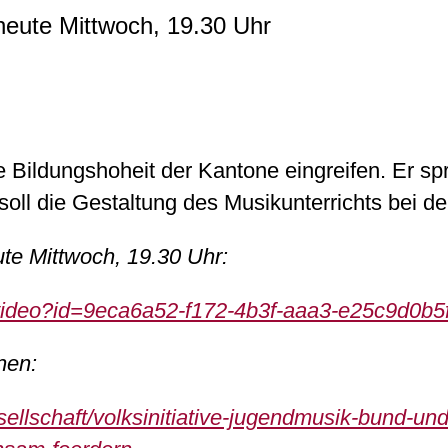
eute Mittwoch, 19.30 Uhr
ie Bildungshoheit der Kantone eingreifen. Er spr
oll die Gestaltung des Musikunterrichts bei d
te Mittwoch, 19.30 Uhr:
v/video?id=9eca6a52-f172-4b3f-aaa3-e25c9d0b5
nen:
sellschaft/volksinitiative-jugendmusik-bund-und