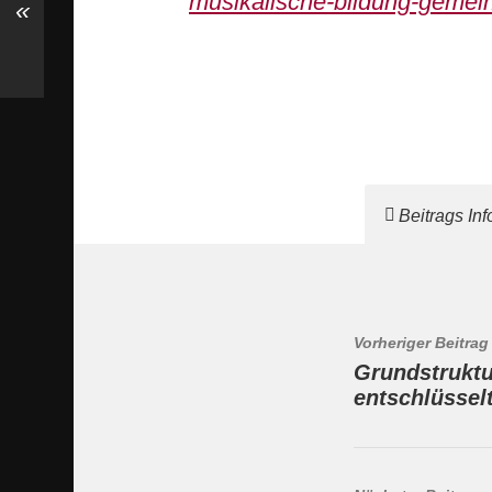
musikalische-bildung-gemei
«
Beitrags In
Vorheriger Beitrag
Grundstrukt
entschlüssel