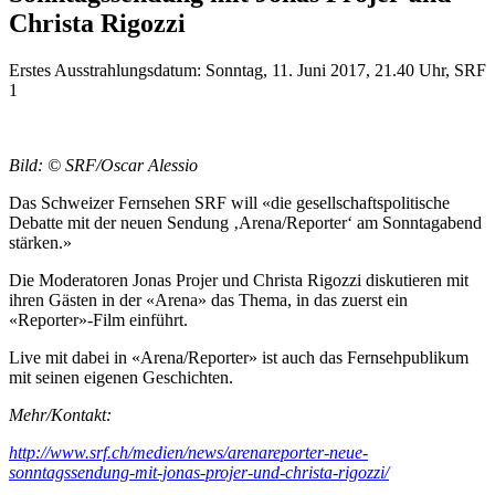
Christa Rigozzi
Erstes Ausstrahlungsdatum: Sonntag, 11. Juni 2017, 21.40 Uhr, SRF
1
Bild: © SRF/Oscar Alessio
Das Schweizer Fernsehen SRF will «die gesellschaftspolitische
Debatte mit der neuen Sendung ‚Arena/Reporter‘ am Sonntagabend
stärken.»
Die Moderatoren Jonas Projer und Christa Rigozzi diskutieren mit
ihren Gästen in der «Arena» das Thema, in das zuerst ein
«Reporter»-Film einführt.
Live mit dabei in «Arena/Reporter» ist auch das Fernsehpublikum
mit seinen eigenen Geschichten.
Mehr/Kontakt:
http://www.srf.ch/medien/news/arenareporter-neue-
sonntagssendung-mit-jonas-projer-und-christa-rigozzi/