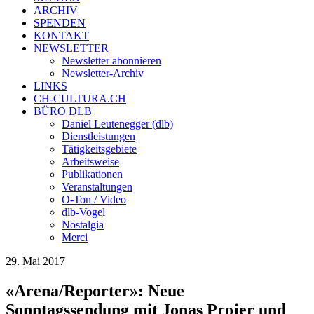
ARCHIV
SPENDEN
KONTAKT
NEWSLETTER
Newsletter abonnieren
Newsletter-Archiv
LINKS
CH-CULTURA.CH
BÜRO DLB
Daniel Leutenegger (dlb)
Dienstleistungen
Tätigkeitsgebiete
Arbeitsweise
Publikationen
Veranstaltungen
O-Ton / Video
dlb-Vogel
Nostalgia
Merci
29. Mai 2017
«Arena/Reporter»: Neue
Sonntagssendung mit Jonas Projer und