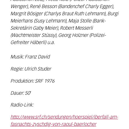
Wenger), René Besson (Bandenchef Charly Egger),
Margrit Bösiger (Charlys Braut Ruth Lehmann), Burgi
Meierhans (Susy Lehmann), Maja Stolle (Bank-
Sekretärin Gaby Meier), Robert Messerli
(Wachtmeister Stüssy), Georg Holzner (Polizei-
Gefreiter Häberli) u.a.
Musik: Franz David
Regie: Ulrich Studer
Produktion: SRF 1976
Dauer: 50′
Radio-Link:
http://www.srf.ch/sendungen/hoerspiel/iberfall-am-
fasnachts-zyschdig-von-raoul-baerlocher