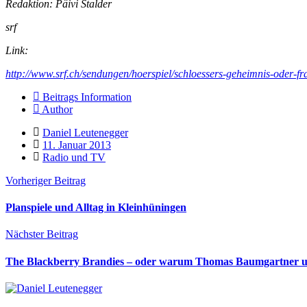
Redaktion: Päivi Stalder
srf
Link:
http://www.srf.ch/sendungen/hoerspiel/schloessers-geheimnis-oder-f
Beitrags Information
Author
Daniel Leutenegger
11. Januar 2013
Radio und TV
Vorheriger Beitrag
Planspiele und Alltag in Kleinhüningen
Nächster Beitrag
The Blackberry Brandies – oder warum Thomas Baumgartner un