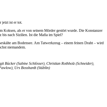
tzt ist er tot.
 am Koksen, als er von seinem Mörder gestört wurde. Die Konstanzer
bis nach Sizilien. Ist die Mafia im Spiel?
iseskälte am Bodensee. Am Tatwerkzeug – einem feinen Draht – wird
unächst niemandem.
it Bücker (Sabine Schlösser), Christian Rothholz (Schneider),
Pawlow), Urs Bosshardt (Stüblin)