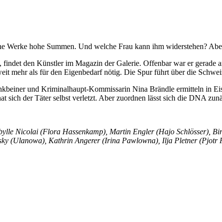
seine Werke hohe Summen. Und welche Frau kann ihm widerstehen? Aber je
, findet den Künstler im Magazin der Galerie. Offenbar war er gerade
t mehr als für den Eigenbedarf nötig. Die Spur führt über die Schweiz 
inkbeiner und Kriminalhaupt-Kommissarin Nina Brändle ermitteln in E
hat sich der Täter selbst verletzt. Aber zuordnen lässt sich die DNA z
bylle Nicolai (Flora Hassenkamp), Martin Engler (Hajo Schlösser), Birg
ky (Ulanowa), Kathrin Angerer (Irina Pawlowna), Ilja Pletner (Pjotr 