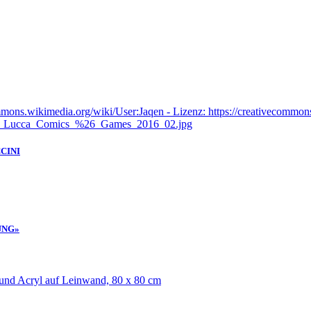
CINI
UNG»