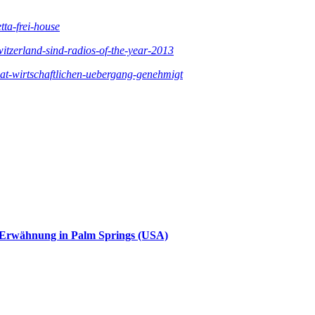
tta-frei-house
itzerland-sind-radios-of-the-year-2013
hat-wirtschaftlichen-uebergang-genehmigt
e Erwähnung in Palm Springs (USA)