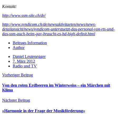
Kontakt:
http://www.ssm-site.ch/de/
http://www.syndicom.ch/de/newsaktivitaeten/news/news-
detailansicht/news/syndicom-unterstuetzt-das-personal-von-rts-und-
das-ssm-auch-beim-gav-braucht-es-hd-high-definit.html
Beitrags Information
Author
Daniel Leutenegger
7. März 2012
Radio und TV
Vorheriger Beitrag
Von den roten Erdbeeren im Winterweiss – ein Märchen mit
Klima
Nächster Beitrag
«Harmonie in der Frage der Musikförderung»