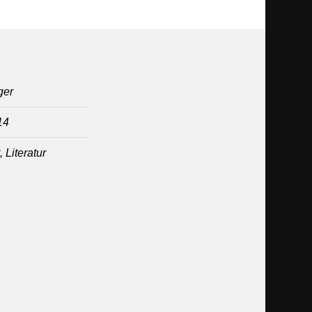
ger
14
 Literatur