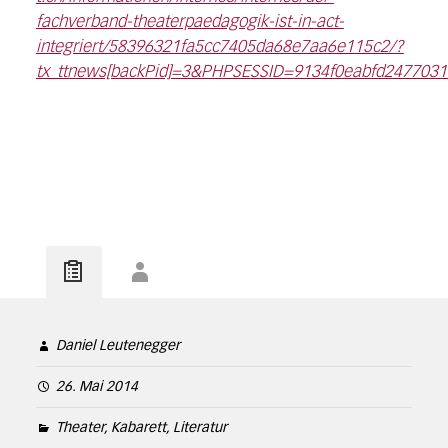
fachverband-theaterpaedagogik-ist-in-act-
integriert/58396321fa5cc7405da68e7aa6e115c2/?
tx_ttnews[backPid]=3&PHPSESSID=9134f0eabfd2477031
Daniel Leutenegger
26. Mai 2014
Theater, Kabarett, Literatur