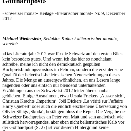
Gotthardpost»
«schweizer monat»-Beilage «literarischer monat» Nr. 9, Dezember
2012
Michael Wiederstein
, Redaktor Kultur / «literarischer monat»,
schreibt:
«Das Literaturjahr 2012 war für die Schweiz auf den ersten Blick
kein besonders gutes. Und wenn ich das hier so nonchalant
schreibe, meine ich nicht den demokratisch gespülten
Buchpreisbindungsvorstoss im Februar, sondern die erzählerische
Qualität der helvetisch-belletristischen Neuerscheinungen dieses
Jahres. Die Menge an aussergewöhnlichen, an uns Lesern lange
nagenden oder uns einfach nur blendend unterhaltenden
Erzählungen aus der Schweiz ist 2012 leider überschaubar
geblieben. Einige Ausnahmen, etwa Ursula Frickers ‚Ausser sich‘,
Christian Krachts ‚Imperium‘, Joël Dickers ‚La vérité sur l’affaire
Harry Quebert‘ oder auch die endlich erschienene Übersetzung von
Olivier Silligs ‚Skoda‘, bestätigen bloss die Regel. Die Vergabe des
Schweizer Buchpreises an Peter von Matt und sein analytisch wie
stilistisch hervorragendes, aber eben nicht belletristisches Kalb vor
der Gotthardpost (S. 27) ist vor diesem Hintergrund keine