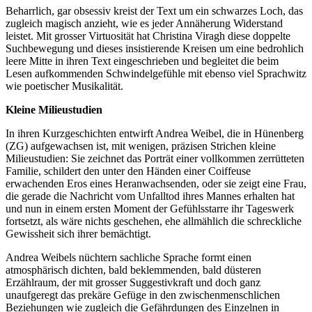
Beharrlich, gar obsessiv kreist der Text um ein schwarzes Loch, das
zugleich magisch anzieht, wie es jeder Annäherung Widerstand
leistet. Mit grosser Virtuosität hat Christina Viragh diese doppelte
Suchbewegung und dieses insistierende Kreisen um eine bedrohlich
leere Mitte in ihren Text eingeschrieben und begleitet die beim
Lesen aufkommenden Schwindelgefühle mit ebenso viel Sprachwitz
wie poetischer Musikalität.
Kleine Milieustudien
In ihren Kurzgeschichten entwirft Andrea Weibel, die in Hünenberg
(ZG) aufgewachsen ist, mit wenigen, präzisen Strichen kleine
Milieustudien: Sie zeichnet das Porträt einer vollkommen zerrütteten
Familie, schildert den unter den Händen einer Coiffeuse
erwachenden Eros eines Heranwachsenden, oder sie zeigt eine Frau,
die gerade die Nachricht vom Unfalltod ihres Mannes erhalten hat
und nun in einem ersten Moment der Gefühlsstarre ihr Tageswerk
fortsetzt, als wäre nichts geschehen, ehe allmählich die schreckliche
Gewissheit sich ihrer bemächtigt.
Andrea Weibels nüchtern sachliche Sprache formt einen
atmosphärisch dichten, bald beklemmenden, bald düsteren
Erzählraum, der mit grosser Suggestivkraft und doch ganz
unaufgeregt das prekäre Gefüge in den zwischenmenschlichen
Beziehungen wie zugleich die Gefährdungen des Einzelnen in