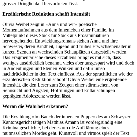
grosser Dringlichkeit hervortreten lässt.
Erzählerische Reduktion schafft Intensität
Olivia Weibel zeigt in «Anna und wir» poetische
Momentaufnahmen aus dem Innenleben einer Familie. Im
Mittelpunkt dieses Stück für Stück aus Prosaminiaturen
hervorgehenden Entwicklungsromans stehen Anna und ihre
Schwester, deren Kindheit, Jugend und frühes Erwachsenenalter in
kurzen Szenen an wechselnden Schauplätzen dargestellt werden.
Das Fragmentarische dieses Erzählens bringt es mit sich, dass
weniges ausdrücklich benannt, vieles aber ausgespart wird und doch
in Andeutungen und kleinen Winken und dafür umso
nachdrücklicher in den Text einfliesst. Aus der sprachlichen wie der
erzählerischen Reduktion schöpft Olivia Weibel eine ergreifende
Intensität, die den Leser zum Zeugen einer stürmischen, von
Sehnsucht und Ängsten, Hoffnungen und Enttäuschungen
geprägten Adoleszenz werden lässt.
Woran die Wahrheit erkennen?
Die Erzählung «Im Bauch der innersten Puppe» des am Schwyzer
Kantonsgericht tätigen Matthias Amann ist vordergründig eine
Kriminalgeschichte, bei der es um die Aufklärung eines
mutmasslichen Mordes geht. Kunstvoll und virtuos spielt der Text