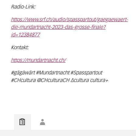
Radio-Link:
https://www.srf.ch/audio/spasspartout/gaegaewaert-
die-mundartnacht-2023-das-grosse-finale?
id=12384877
Kontakt:
https://mundartnacht.ch/
#gägäwärt #Mundartnacht #Spasspartout
#CHcultura @CHculturaCH ∆cultura cultura+