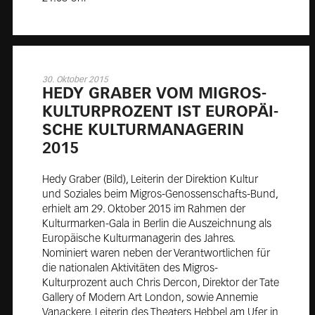
30. Oktober 2015
HE­DY GRA­BER VOM MI­GROS-
KUL­TUR­PRO­ZENT IST EU­RO­PÄI­
SCHE KUL­TUR­MA­NA­GE­RIN
2015
Hedy Graber (Bild), Leiterin der Direktion Kultur
und Soziales beim Migros-Genossenschafts-Bund,
erhielt am 29. Oktober 2015 im Rahmen der
Kulturmarken-Gala in Berlin die Auszeichnung als
Europäische Kulturmanagerin des Jahres.
Nominiert waren neben der Verantwortlichen für
die nationalen Aktivitäten des Migros-
Kulturprozent auch Chris Dercon, Direktor der Tate
Gallery of Modern Art London, sowie Annemie
Vanackere, Leiterin des Theaters Hebbel am Ufer in