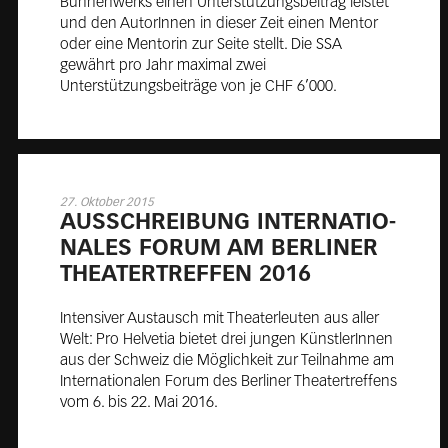
Bühnenwerks einen Unterstützungsbeitrag leistet
und den AutorInnen in dieser Zeit einen Mentor
oder eine Mentorin zur Seite stellt. Die SSA
gewährt pro Jahr maximal zwei
Unterstützungsbeiträge von je CHF 6’000.
27. Oktober 2015
AUS­SCHREI­BUNG IN­TER­NA­TIO­
NA­LES FO­RUM AM BER­LI­NER
THEA­TER­TREF­FEN 2016
Intensiver Austausch mit Theaterleuten aus aller
Welt: Pro Helvetia bietet drei jungen KünstlerInnen
aus der Schweiz die Möglichkeit zur Teilnahme am
Internationalen Forum des Berliner Theatertreffens
vom 6. bis 22. Mai 2016.