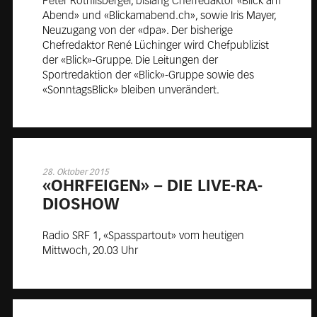
Peter Röthlisberger, bislang Chefredaktor «Blick am
Abend» und «Blickamabend.ch», sowie Iris Mayer,
Neuzugang von der «dpa». Der bisherige
Chefredaktor René Lüchinger wird Chefpublizist
der «Blick»-Gruppe. Die Leitungen der
Sportredaktion der «Blick»-Gruppe sowie des
«SonntagsBlick» bleiben unverändert.
28. Oktober 2015
«OHR­FEI­GEN» – DIE LIVE-RA­
DIO­SHOW
Radio SRF 1, «Spasspartout» vom heutigen
Mittwoch, 20.03 Uhr