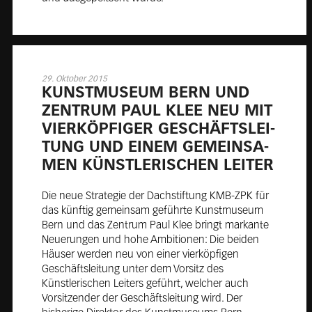
29. Oktober 2015
KUNST­MU­SE­UM BERN UND
ZEN­TRUM PAUL KLEE NEU MIT
VIER­KÖP­FI­GER GE­SCHÄFTS­LEI­
TUNG UND EI­NEM GE­MEIN­SA­
MEN KÜNST­LE­RI­SCHEN LEI­TER
Die neue Strategie der Dachstiftung KMB-ZPK für
das künftig gemeinsam geführte Kunstmuseum
Bern und das Zentrum Paul Klee bringt markante
Neuerungen und hohe Ambitionen: Die beiden
Häuser werden neu von einer vierköpfigen
Geschäftsleitung unter dem Vorsitz des
Künstlerischen Leiters geführt, welcher auch
Vorsitzender der Geschäftsleitung wird. Der