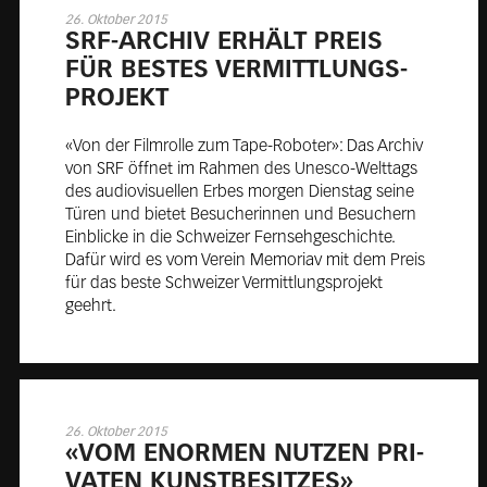
26. Oktober 2015
SRF-AR­CHIV ER­HÄLT PREIS
FÜR BES­TES VER­MITT­LUNGS­
PRO­JEKT
«Von der Filmrolle zum Tape-Roboter»: Das Archiv
von SRF öffnet im Rahmen des Unesco-Welttags
des audiovisuellen Erbes morgen Dienstag seine
Türen und bietet Besucherinnen und Besuchern
Einblicke in die Schweizer Fernsehgeschichte.
Dafür wird es vom Verein Memoriav mit dem Preis
für das beste Schweizer Vermittlungsprojekt
geehrt.
26. Oktober 2015
«VOM ENOR­MEN NUT­ZEN PRI­
VA­TEN KUNST­BE­SIT­ZES»