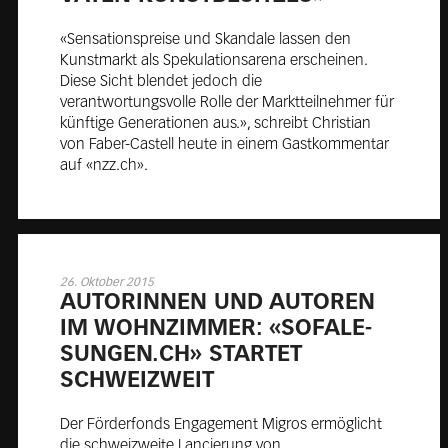
«Sensationspreise und Skandale lassen den
Kunstmarkt als Spekulationsarena erscheinen.
Diese Sicht blendet jedoch die
verantwortungsvolle Rolle der Marktteilnehmer für
künftige Generationen aus.», schreibt Christian
von Faber-Castell heute in einem Gastkommentar
auf «nzz.ch».
26. Oktober 2015
AU­TORIN­NEN UND AU­TOREN
IM WOHN­ZIM­MER: «SO­FA­LE­
SUN­GEN.CH» STAR­TET
SCHWEIZ­WEIT
Der Förderfonds Engagement Migros ermöglicht
die schweizweite Lancierung von