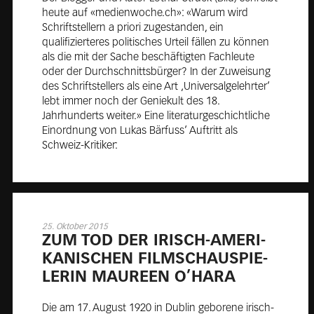
heute auf «medienwoche.ch»: «Warum wird
Schriftstellern a priori zugestanden, ein
qualifizierteres politisches Urteil fällen zu können
als die mit der Sache beschäftigten Fachleute
oder der Durchschnittsbürger? In der Zuweisung
des Schriftstellers als eine Art ‚Universalgelehrter‘
lebt immer noch der Geniekult des 18.
Jahrhunderts weiter.» Eine literaturgeschichtliche
Einordnung von Lukas Bärfuss‘ Auftritt als
Schweiz-Kritiker:
25. Oktober 2015
ZUM TOD DER IRISCH-AME­RI­
KA­NI­SCHEN FILM­SCHAU­SPIE­
LE­RIN MAU­RE­EN O’HA­RA
Die am 17. August 1920 in Dublin geborene irisch-