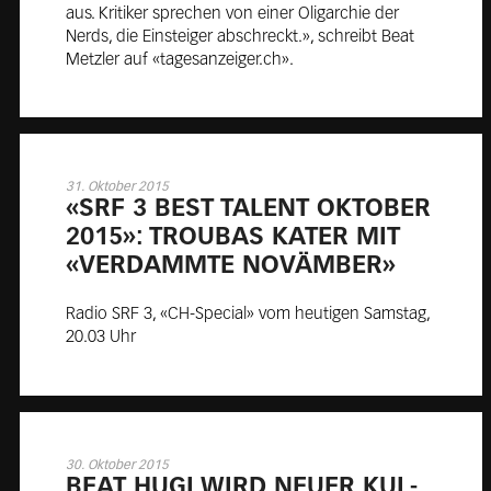
aus. Kritiker sprechen von einer Oligarchie der
Nerds, die Einsteiger abschreckt.», schreibt Beat
Metzler auf «tagesanzeiger.ch».
31. Oktober 2015
«SRF 3 BEST TAL­ENT OK­TO­BER
2015»: TROUBAS KATER MIT
«VER­DAMMTE NOVÄM­BER»
Radio SRF 3, «CH-Special» vom heutigen Samstag,
20.03 Uhr
30. Oktober 2015
BEAT HU­GI WIRD NEU­ER KUL­