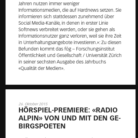
Jahren nutzen immer weniger
Informationsmedien, die auf Hardnews setzen. Sie
informieren sich stattdessen zunehmend über
Social Media-Kanäle, in denen in erster Linie
Softnews verbreitet werden, oder sie gehen als
Informationsnutzer ganz verloren, weil sie ihre Zeit
in Unterhaltungsangebote investieren.»: Zu diesen
Befunden kommt das fög – Forschungsinstitut
Öffentlichkeit und Gesellschaft / Universität Zürich
in seiner sechsten Ausgabe des Jahrbuchs
«Qualität der Medien».
26. Oktober 2015
HÖR­SPIEL-PRE­MIE­RE: «RA­DIO
AL­PIN» VON UND MIT DEN GE­
BIRGS­POE­TEN