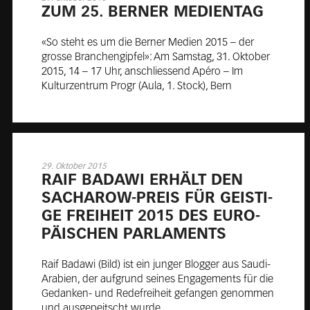
ZUM 25. BER­NER ME­DI­EN­TAG
«So steht es um die Berner Medien 2015 – der
grosse Branchengipfel»: Am Samstag, 31. Oktober
2015, 14 – 17 Uhr, anschliessend Apéro – Im
Kulturzentrum Progr (Aula, 1. Stock), Bern
29. Oktober 2015
RAIF BA­D­A­WI ER­HÄLT DEN
SACHA­ROW-PREIS FÜR GEIS­TI­
GE FREI­HEIT 2015 DES EU­RO­
PÄI­SCHEN PAR­LA­MENTS
Raif Badawi (Bild) ist ein junger Blogger aus Saudi-
Arabien, der aufgrund seines Engagements für die
Gedanken- und Redefreiheit gefangen genommen
und ausgepeitscht wurde.