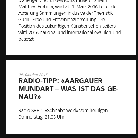
bisherige Direktor des Kunstmuseums Bern,
Matthias Frehner, wird ab 1. März 2016 Leiter der
Abteilung Sammlungen inklusive der Thematik
Gurlitt-Erbe und Provenienzforschung. Die
Position des zukünftigen Künstlerischen Leiters
wird 2016 national und international evaluiert und
besetzt.
29. Oktober 2015
RA­DIO-TIPP: «AAR­GAU­ER
MUND­ART – WAS IST DAS GE­
NAU?»
Radio SRF 1, «Schnabelweid» vom heutigen
Donnerstag, 21.03 Uhr