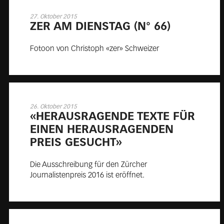
27. Oktober 2015
ZER AM DIENS­TAG (N° 66)
Fotoon von Christoph «zer» Schweizer
26. Oktober 2015
«HER­AUS­RA­GEN­DE TEX­TE FÜR
EI­NEN HER­AUS­RA­GEN­DEN
PREIS GE­SUCHT»
Die Ausschreibung für den Zürcher
Journalistenpreis 2016 ist eröffnet.