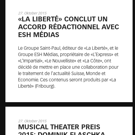
27. Oktober 2015
«LA LI­BE­R­TÉ» CO­N­CLUT UN
AC­CO­RD RÉ­DA­C­TIO­N­NEL AVEC
ESH MÉ­DIAS
Le Groupe Saint-Paul, éditeur de «La Liberté», et le
Groupe ESH Médias, propriétaire de «L’Express» et
«L’Impartial», «Le Nouvelliste» et «La Côte», ont
décidé de mettre en place une collaboration pour
le traitement de l’actualité Suisse, Monde et
Economie. Ces contenus seront produits par «La
Liberté» (Fribourg).
27. Oktober 2015
MU­SI­CAL THEA­TER PREIS