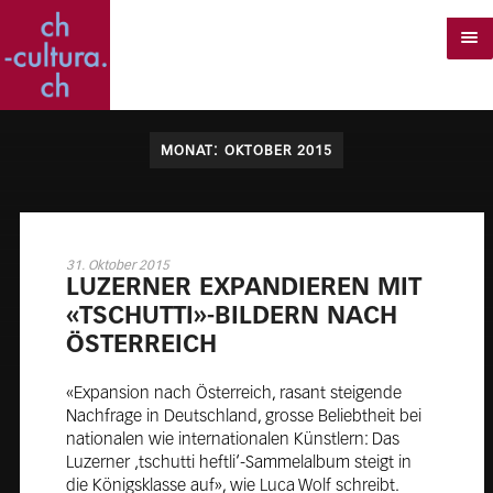
MONAT:
OKTOBER 2015
31. Oktober 2015
LU­ZER­NER EX­PAN­DIE­REN MIT
«TSCHUTTI»-BIL­DERN NACH
ÖS­TER­REICH
«Expansion nach Österreich, rasant steigende
Nachfrage in Deutschland, grosse Beliebtheit bei
nationalen wie internationalen Künstlern: Das
Luzerner ‚tschutti heftli‘-Sammelalbum steigt in
die Königsklasse auf», wie Luca Wolf schreibt.