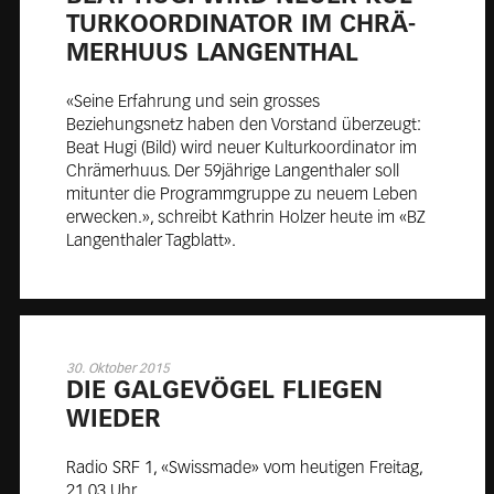
TUR­KO­OR­DI­NA­TOR IM CHRÄ­
MER­HU­US LAN­GEN­THAL
«Seine Erfahrung und sein grosses
Beziehungsnetz haben den Vorstand überzeugt:
Beat Hugi (Bild) wird neuer Kulturkoordinator im
Chrämerhuus. Der 59jährige Langenthaler soll
mitunter die Programmgruppe zu neuem Leben
erwecken.», schreibt Kathrin Holzer heute im «BZ
Langenthaler Tagblatt».
30. Oktober 2015
DIE GAL­GE­VÖ­GEL FLIE­GEN
WIE­DER
Radio SRF 1, «Swissmade» vom heutigen Freitag,
21.03 Uhr