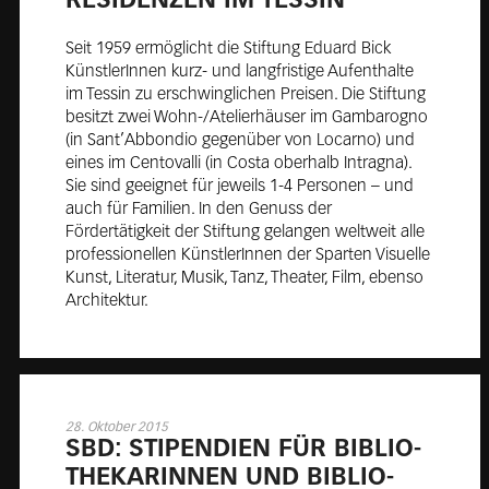
RE­SI­DEN­ZEN IM TES­SIN
Seit 1959 ermöglicht die Stiftung Eduard Bick
KünstlerInnen kurz- und langfristige Aufenthalte
im Tessin zu erschwinglichen Preisen. Die Stiftung
besitzt zwei Wohn-/Atelierhäuser im Gambarogno
(in Sant’Abbondio gegenüber von Locarno) und
eines im Centovalli (in Costa oberhalb Intragna).
Sie sind geeignet für jeweils 1-4 Personen – und
auch für Familien. In den Genuss der
Fördertätigkeit der Stiftung gelangen weltweit alle
professionellen KünstlerInnen der Sparten Visuelle
Kunst, Literatur, Musik, Tanz, Theater, Film, ebenso
Architektur.
28. Oktober 2015
SBD: STI­PEN­DI­EN FÜR BI­BLIO­
THE­KA­RIN­NEN UND BI­BLIO­