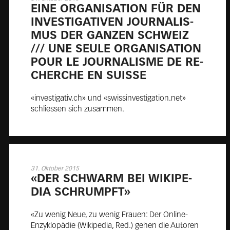
EINE OR­GA­NI­SA­TION FÜR DEN
IN­VES­TI­GA­TI­VEN JOUR­NA­LIS­
MUS DER GAN­ZEN SCHWEIZ
/// UNE SEULE OR­GA­NI­SA­TION
POUR LE JOUR­NA­LISME DE RE­
CHERCHE EN SUISSE
«investigativ.ch» und «swissinvestigation.net»
schliessen sich zusammen.
31. Oktober 2015
«DER SCHWARM BEI WI­KI­PE­
DIA SCHRUMPFT»
«Zu wenig Neue, zu wenig Frauen: Der Online-
Enzyklopädie (Wikipedia, Red.) gehen die Autoren