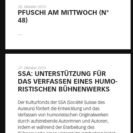
28. Oktober 2015
PFU­SCHI AM MITT­WOCH (N°
48)
…
27. Oktober 2015
SSA: UN­TER­STÜT­ZUNG FÜR
DAS VER­FAS­SEN EI­NES HU­MO­
RIS­TI­SCHEN BÜH­NEN­WERKS
Der Kulturfonds der SSA (Société Suisse des
Auteurs) fördert die Entwicklung und das
Verfassen von humoristischen Originalwerken
durch aufstrebende Autorinnen und Autoren,
indem er während der Erarbeitung des