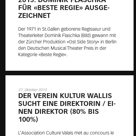
2015: DO­MI­NIK FLASCH­KA
FÜR «BES­TE RE­GIE» AUS­GE­
ZEICH­NET
Der 1971 in St.Gallen geborene Regisseur und
Theaterleiter Dominik Flaschka (Bild) gewann mit
der Zürcher Produktion «Ost Side Story» in Berlin
den Deutschen Musical Theater Preis in der
Kategorie «Beste Regie».
27. Oktober 2015
DER VER­EIN KUL­TUR WAL­LIS
SUCHT EI­NE DI­REK­TO­RIN / EI­
NEN DI­REK­TOR (80% BIS
100%)
L’Association Culture Valais met au concours le