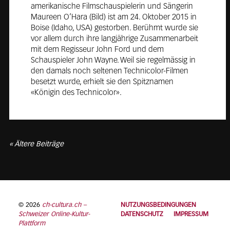
amerikanische Filmschauspielerin und Sängerin
Maureen O’Hara (Bild) ist am 24. Oktober 2015 in
Boise (Idaho, USA) gestorben. Berühmt wurde sie
vor allem durch ihre langjährige Zusammenarbeit
mit dem Regisseur John Ford und dem
Schauspieler John Wayne. Weil sie regelmässig in
den damals noch seltenen Technicolor-Filmen
besetzt wurde, erhielt sie den Spitznamen
«Königin des Technicolor».
« Ältere Beiträge
© 2026
ch-cultura.ch –
NUTZUNGSBEDINGUNGEN
Schweizer Online-Kultur-
DATENSCHUTZ
IMPRESSUM
Plattform