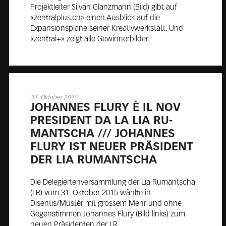
Projektleiter Silvan Glanzmann (Bild) gibt auf
«zentralplus.ch» einen Ausblick auf die
Expansionspläne seiner Kreativwerkstatt. Und
«zentral+» zeigt alle Gewinnerbilder.
31. Oktober 2015
JO­HANNES FLURY È IL NOV
PRE­SI­DENT DA LA LIA RU­
MANTS­CHA /// JO­HANNES
FLURY IST NEUER PRÄ­SI­DENT
DER LIA RU­MANTS­CHA
Die Delegiertenversammlung der Lia Rumantscha
(LR) vom 31. Oktober 2015 wählte in
Disentis/Mustér mit grossem Mehr und ohne
Gegenstimmen Johannes Flury (Bild links) zum
neuen Präsidenten der LR.