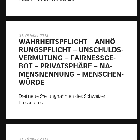
31. Oktober 2015
WAHR­HEITS­PFLICHT – AN­HÖ­
RUNGS­PFLICHT – UN­SCHULDS­
VER­MU­TUNG – FAIR­NESS­GE­
BOT – PRI­VAT­SPHÄ­RE – NA­
MENS­NEN­NUNG – MEN­SCHEN­
WÜR­DE
Drei neue Stellungnahmen des Schweizer
Presserates
31. Oktober 2015