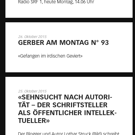
Radio SRF 1, heute Montag, 14.06 Uhr
26. Oktober 2015
GER­BER AM MON­TAG N° 93
«Gefangen im irdischen Geviert»
25. Oktober 2015
«SEHN­SUCHT NACH AU­TO­RI­
TÄT – DER SCHRIFT­STEL­LER
ALS ÖF­FENT­LI­CHER IN­TEL­LEK­
TU­EL­LER»
Der Blogger und Autor Lothar Struck (Bild) schreibt