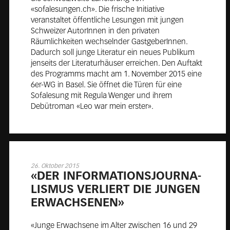
«sofalesungen.ch». Die frische Initiative
veranstaltet öffentliche Lesungen mit jungen
Schweizer AutorInnen in den privaten
Räumlichkeiten wechselnder GastgeberInnen.
Dadurch soll junge Literatur ein neues Publikum
jenseits der Literaturhäuser erreichen. Den Auftakt
des Programms macht am 1. November 2015 eine
6er-WG in Basel. Sie öffnet die Türen für eine
Sofalesung mit Regula Wenger und ihrem
Debütroman «Leo war mein erster».
26. Oktober 2015
«DER IN­FOR­MA­TI­ONS­JOUR­NA­
LIS­MUS VER­LIERT DIE JUN­GEN
ER­WACH­SE­NEN»
«Junge Erwachsene im Alter zwischen 16 und 29