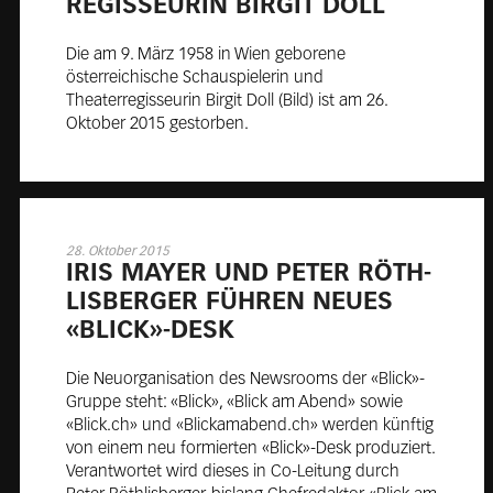
RE­GIS­SEU­RIN BIR­GIT DOLL
Die am 9. März 1958 in Wien geborene
österreichische Schauspielerin und
Theaterregisseurin Birgit Doll (Bild) ist am 26.
Oktober 2015 gestorben.
28. Oktober 2015
IRIS MAY­ER UND PE­TER RÖTH­
LIS­BER­GER FÜH­REN NEU­ES
«BLICK»-DESK
Die Neuorganisation des Newsrooms der «Blick»-
Gruppe steht: «Blick», «Blick am Abend» sowie
«Blick.ch» und «Blickamabend.ch» werden künftig
von einem neu formierten «Blick»-Desk produziert.
Verantwortet wird dieses in Co-Leitung durch