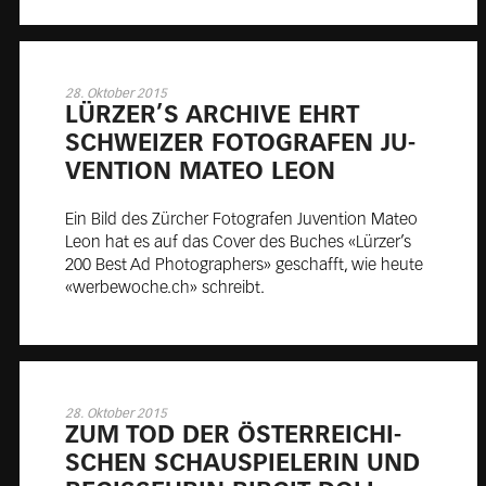
28. Oktober 2015
LÜRZ­ER’S ARCHIVE EHRT
SCHWEIZ­ER FO­TOGRAFEN JU­
VEN­TION MA­TEO LEON
Ein Bild des Zürcher Fotografen Juvention Mateo
Leon hat es auf das Cover des Buches «Lürzer’s
200 Best Ad Photographers» geschafft, wie heute
«werbewoche.ch» schreibt.
28. Oktober 2015
ZUM TOD DER ÖS­TER­REI­CHI­
SCHEN SCHAU­SPIE­LE­RIN UND