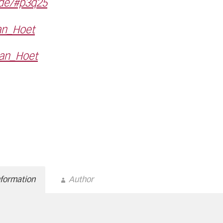
.de/#p3q25
Jan_Hoet
Jan_Hoet
nformation
Author