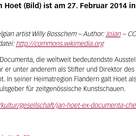
Hoet (Bild) ist am 27. Februar 2014 i
elgian artist Willy Bosschem – Author:
JoJan
– CC
datei:
http://commons.wikimedia.org
 Documenta, die weltweit bedeutendste Ausstel
ar er unter anderem als Stifter und Direktor de
t. In seiner Heimatregion Flandern galt Hoet al
pulsgeber für zeitgenössische Kunstschauen.
/kultur/gesellschaft/jan-hoet-ex-documenta-che