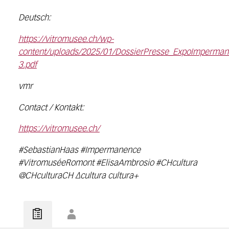
Deutsch:
https://vitromusee.ch/wp-
content/uploads/2025/01/DossierPresse_ExpoImperman
3.pdf
vmr
Contact / Kontakt:
https://vitromusee.ch/
#SebastianHaas #Impermanence
#VitromuséeRomont #ElisaAmbrosio #CHcultura
@CHculturaCH ∆cultura cultura+