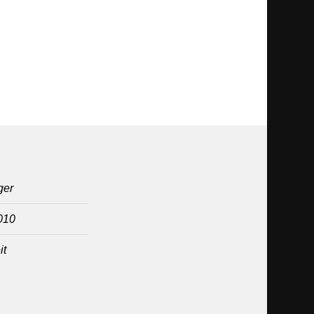
ger
010
it