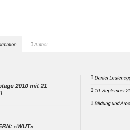
formation
Author
Daniel Leuteneg
totage 2010 mit 21
10. September 2
n
Bildung und Arbe
ERN: «WUT»