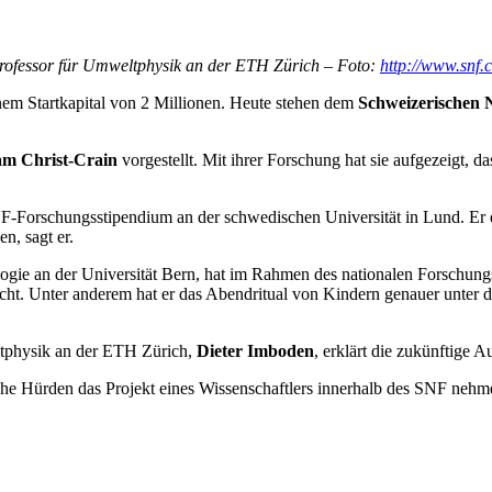
Professor für Umweltphysik an der ETH Zürich – Foto:
http://www.snf.
einem Startkapital von 2 Millionen. Heute stehen dem
Schweizerischen 
am Christ-Crain
vorgestellt. Mit ihrer Forschung hat sie aufgezeigt, 
Forschungsstipendium an der schwedischen Universität in Lund. Er erz
n, sagt er.
heologie an der Universität Bern, hat im Rahmen des nationalen Forsch
cht. Unter anderem hat er das Abendritual von Kindern genauer unter
ltphysik an der ETH Zürich,
Dieter Imboden
, erklärt die zukünftige 
elche Hürden das Projekt eines Wissenschaftlers innerhalb des SNF ne