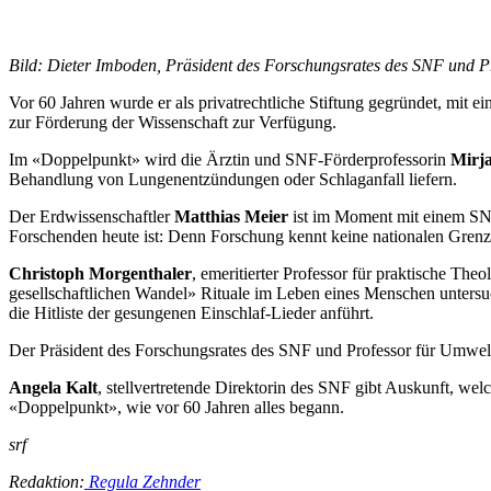
Bild: Dieter Imboden, Präsident des Forschungsrates des SNF und 
Vor 60 Jahren wurde er als privatrechtliche Stiftung gegründet, mit 
zur Förderung der Wissenschaft zur Verfügung.
Im «Doppelpunkt» wird die Ärztin und SNF-Förderprofessorin
Mirj
Behandlung von Lungenentzündungen oder Schlaganfall liefern.
Der Erdwissenschaftler
Matthias Meier
ist im Moment mit einem SNF-
Forschenden heute ist: Denn Forschung kennt keine nationalen Grenze
Christoph Morgenthaler
, emeritierter Professor für praktische T
gesellschaftlichen Wandel» Rituale im Leben eines Menschen untersu
die Hitliste der gesungenen Einschlaf-Lieder anführt.
Der Präsident des Forschungsrates des SNF und Professor für Umwe
Angela Kalt
, stellvertretende Direktorin des SNF gibt Auskunft, w
«Doppelpunkt», wie vor 60 Jahren alles begann.
srf
Redaktion:
Regula Zehnder