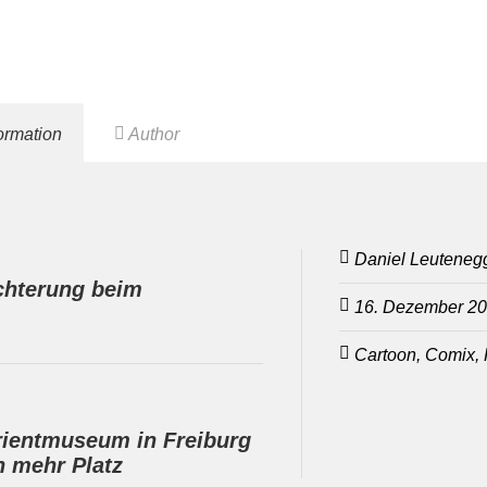
formation
Author
Daniel Leuteneg
chterung beim
16. Dezember 2
Cartoon, Comix, 
rientmuseum in Freiburg
h mehr Platz