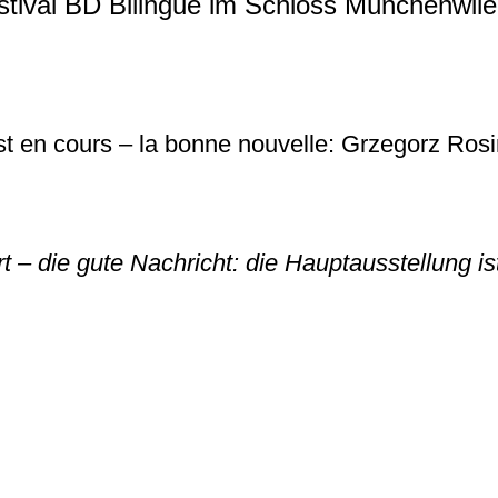
stival BD Bilingue im Schloss Münchenwiler
st en cours – la bonne nouvelle: Grzegorz Rosin
rt – die gute Nachricht: die Hauptausstellung 