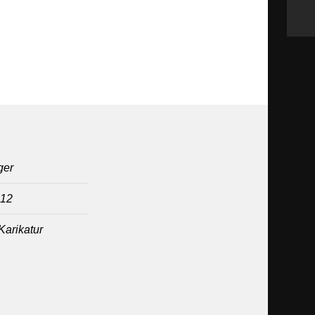
ger
012
Karikatur