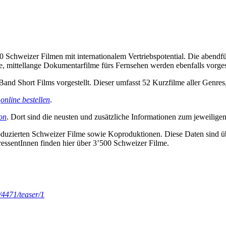
chweizer Filmen mit internationalem Vertriebspotential. Die abendfül
de, mittellange Dokumentarfilme fürs Fernsehen werden ebenfalls vorgest
and Short Films vorgestellt. Dieser umfasst 52 Kurzfilme aller Genres
g
online bestellen
.
on
. Dort sind die neusten und zusätzliche Informationen zum jeweiligen
roduzierten Schweizer Filme sowie Koproduktionen. Diese Daten sind ü
ressentInnen finden hier über 3’500 Schweizer Filme.
/4471/teaser/1