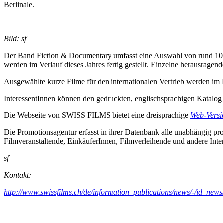
Berlinale.
Bild: sf
Der Band Fiction & Documentary umfasst eine Auswahl von rund 100 S
werden im Verlauf dieses Jahres fertig gestellt. Einzelne herausragen
Ausgewählte kurze Filme für den internationalen Vertrieb werden im B
InteressentInnen können den gedruckten, englischsprachigen Katalo
Die Webseite von SWISS FILMS bietet eine dreisprachige
Web-Versi
Die Promotionsagentur erfasst in ihrer Datenbank alle unabhängig p
Filmveranstaltende, EinkäuferInnen, Filmverleihende und andere Inte
sf
Kontakt:
http://www.swissfilms.ch/de/information_publications/news/-/id_news