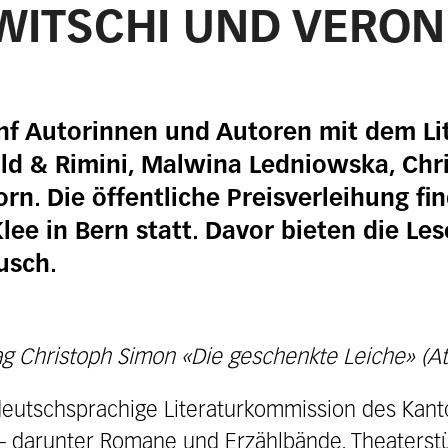
WITSCHI UND VERON
nf Autorinnen und Autoren mit dem Li
ald & Rimini, Malwina Ledniowska, Chr
rn. Die öffentliche Preisverleihung f
ee in Bern statt. Davor bieten die Lese
usch.
g Christoph Simon «Die geschenkte Leiche» (Atl
deutschsprachige Literaturkommission des Kant
t – darunter Romane und Erzählbände, Theaterst