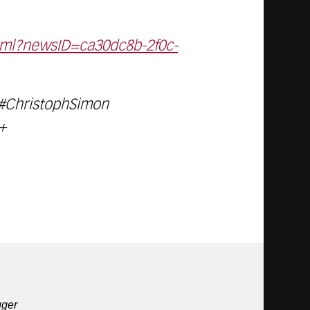
html?newsID=ca30dc8b-2f0c-
 #ChristophSimon
+
gger