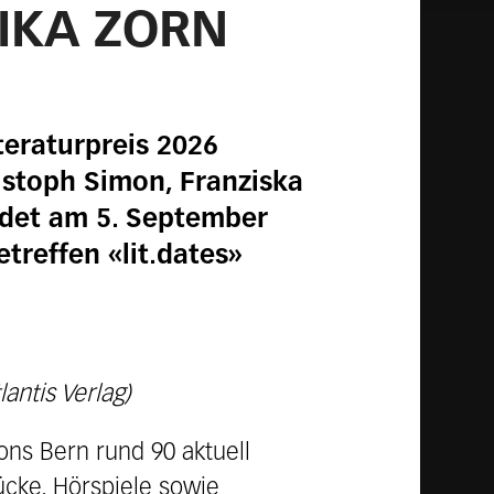
IKA ZORN
teraturpreis 2026
istoph Simon, Franziska
indet am 5. September
treffen «lit.dates»
antis Verlag)
ons Bern rund 90 aktuell
ücke, Hörspiele sowie