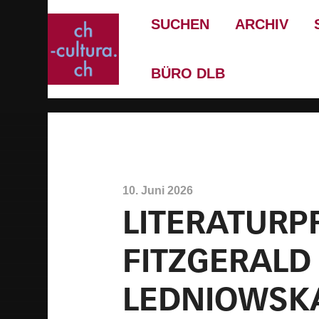
SUCHEN
ARCHIV
BÜRO DLB
10. Juni 2026
LITERATURP
FITZGERALD
LEDNIOWSKA