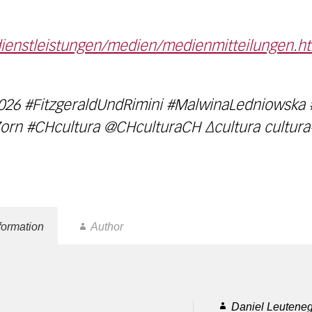
dienstleistungen/medien/medienmitteilungen.
2026 #FitzgeraldUndRimini #MalwinaLedniowska
Zorn #CHcultura @CHculturaCH ∆cultura cultura
formation
Author
Daniel Leutene