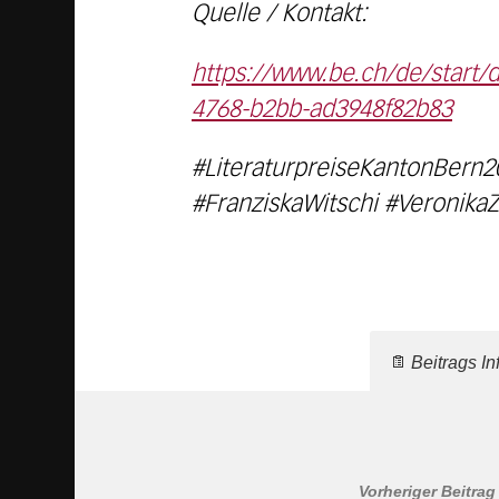
Quelle / Kontakt:
https://www.be.ch/de/start/
4768-b2bb-ad3948f82b83
#LiteraturpreiseKantonBern
#FranziskaWitschi #Veronika
Beitrags In
Vorheriger Beitrag