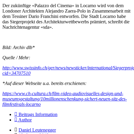
Der zukünftige «Palazzo del Cinema» in Locarno wird von dem
Londoner Architekten Alejandro Zaera-Polo in Zusammenarbeit mit
dem Tessiner Dario Franchini entworfen. Die Stadt Locarno habe
das Siegerprojekt des Architekturwettbewerbs prämiert, schreibt die
Nachrichtenagentur «sda».
Bild: Archiv dlb*
Quelle / Mehr:
http://www.swissinfo.ch/ger/news/newsticker/international/Siegerp
cid=34707510
*Auf dieser Webseite u.a. bereits erschienen:
https://www.ch-cultura.ch/film-video-audiovisuelles-design-und-
museumsgestaltung/10millionenschenkung-sichert-neuen-sitz-des-
filmfestivals-locarno
Beitrags Information
Author
Daniel Leutenegger