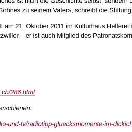
hes ist nicht die Geschichte selbst, sondern
Sohnes zu seinem Vater», schreibt die Stiftun
tt am 21. Oktober 2011 im Kulturhaus Helferei 
zwiller – er ist auch Mitglied des Patronatsko
.ch/286.html
erschienen:
adio-und-tv/radiotipp-gluecksmomente-im-dicki