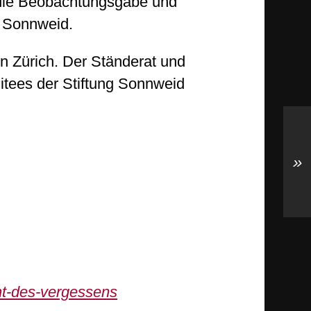
 die Beobachtungsgabe und
g Sonnweid.
in Zürich. Der Ständerat und
mitees der Stiftung Sonnweid
»
cht-des-vergessens