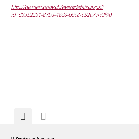
http://de.memoriav.ch/eventdetails.aspx?
id=d3a52231-87bd-48d6-b0c8-c52a7cfc3f90