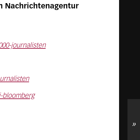
n Nachrichtenagentur
00-journalisten
urnalisten
i-bloomberg
»