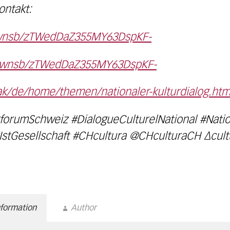
ontakt:
ewnsb/zTWedDaZ355MY63DspKF-
newnsb/zTWedDaZ355MY63DspKF-
k/de/home/themen/nationaler-kulturdialog.htm
forumSchweiz #DialogueCulturelNational #Natio
IstGesellschaft #CHcultura @CHculturaCH ∆cult
nformation
Author