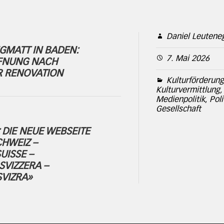
Daniel Leutene
MATT IN BADEN:
7. Mai 2026
FNUNG NACH
R RENOVATION
Kulturförderung
Kulturvermittlung,
Medienpolitik
,
Poli
Gesellschaft
: DIE NEUE WEBSEITE
CHWEIZ –
UISSE –
SVIZZERA –
SVIZRA»