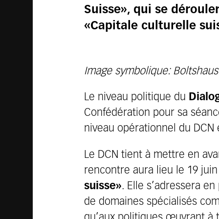
Suisse», qui se déroule
«Capitale culturelle sui
Image symbolique: Boltshause
Le niveau politique du
Dialo
Confédération pour sa séance
niveau opérationnel du DCN 
Le DCN tient à mettre en avan
rencontre aura lieu le 19 jui
suisse»
. Elle s’adressera en
de domaines spécialisés comm
qu’aux politiques œuvrant à t