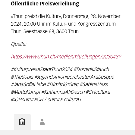
Öffentliche Preisverleihung
«Thun preist die Kultur», Donnerstag, 28. November
2024, 20.00 Uhr im Kultur- und Kongresszentrum
Thun, Seestrasse 68, 3600 Thun
Quelle:
https://www.thun.ch/medienmitteilungen/2230489
#KulturpreiseStadtThun2024 #DominikStauch
#TheSouls #JugendsinfonieorchesterArabesque
#JanaSofieLiebe #DimitriGrünig #SabineHess
#MattoKämpf #KatharinaAliOesch #CHcultura
@CHculturaCH ∆cultura cultura+