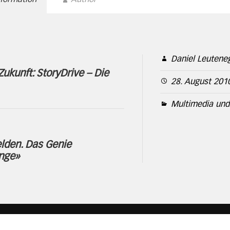
Daniel Leutene
ukunft: StoryDrive – Die
28. August 201
Multimedia und 
lden. Das Genie
inge»