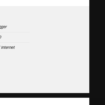
gger
0
Internet