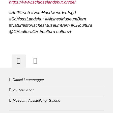
https://www.schlosslandshut.ch/de/
#AufPirsch #VomHandwerkderJagd
#SchlossLandshut #AlpinesMuseumBern
#NaturhistorischesMuseumBern #CHcultura
@CHculturaCH ∆cultura cultura+
Daniel Leutenegger
26. Mai 2023
Museum, Ausstellung, Galerie