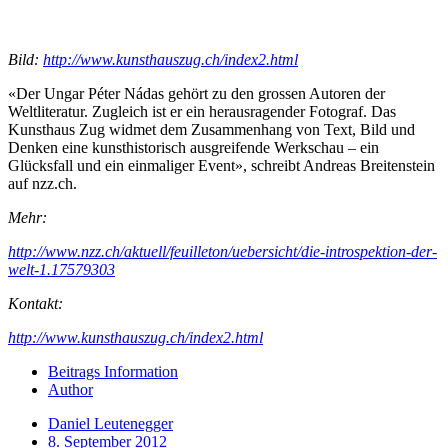
Bild:
http://www.kunsthauszug.ch/index2.html
«Der Ungar Péter Nádas gehört zu den grossen Autoren der
Weltliteratur. Zugleich ist er ein herausragender Fotograf. Das
Kunsthaus Zug widmet dem Zusammenhang von Text, Bild und
Denken eine kunsthistorisch ausgreifende Werkschau – ein
Glücksfall und ein einmaliger Event», schreibt Andreas Breitenstein
auf nzz.ch.
Mehr:
http://www.nzz.ch/aktuell/feuilleton/uebersicht/die-introspektion-der-
welt-1.17579303
Kontakt:
http://www.kunsthauszug.ch/index2.html
Beitrags Information
Author
Daniel Leutenegger
8. September 2012