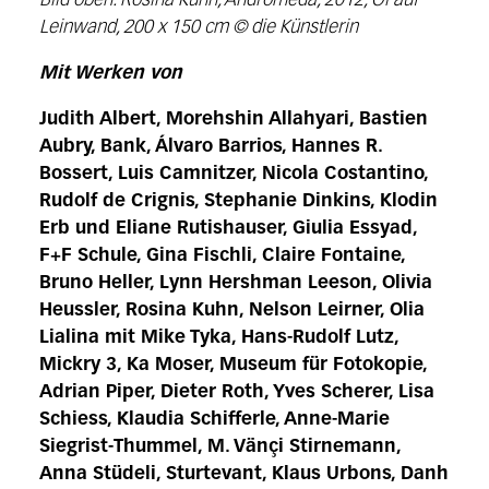
Bild oben: Rosina Kuhn, Andromeda, 2012, Öl auf
Leinwand, 200 x 150 cm © die Künstlerin
Mit Werken von
Judith Albert, Morehshin Allahyari, Bastien
Aubry, Bank, Álvaro
Barrios, Hannes R.
Bossert, Luis Camnitzer, Nicola Costantino,
Rudolf de
Crignis, Stephanie Dinkins, Klodin
Erb und Eliane Rutishauser, Giulia Essyad,
F+F Schule, Gina Fischli, Claire Fontaine,
Bruno Heller, Lynn Hershman Leeson,
Olivia
Heussler, Rosina Kuhn, Nelson Leirner, Olia
Lialina mit Mike Tyka,
Hans-Rudolf Lutz,
Mickry 3, Ka Moser, Museum für Fotokopie,
Adrian
Piper,
Dieter Roth, Yves Scherer, Lisa
Schiess, Klaudia Schifferle, Anne-Marie
Siegrist-Thummel, M. Vänçi Stirnemann,
Anna Stüdeli, Sturtevant, Klaus
Urbons,
Danh