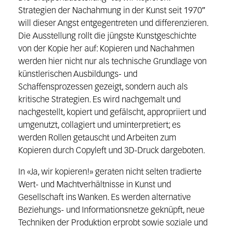
Strategien der Nachahmung in
der Kunst seit 1970″
will dieser Angst entgegentreten und differenzieren.
Die
Ausstellung rollt die jüngste Kunstgeschichte
von der Kopie her auf: Kopieren
und Nachahmen
werden hier nicht nur als technische Grundlage von
künstle
rischen Ausbildungs- und
Schaffensprozessen gezeigt, sondern auch als
kri
tische Strategien. Es wird nachgemalt und
nachgestellt, kopiert und gefälscht,
appropriiert und
umgenutzt, collagiert und uminterpretiert; es
werden Rollen
getauscht und Arbeiten zum
Kopieren durch Copyleft und 3D-Druck dargebo
ten.
In
«
Ja, wir kopieren!»
geraten nicht selten tradierte
Wert- und Machtverhält
nisse in Kunst und
Gesellschaft ins Wanken. Es werden alternative
Beziehungs-
und Informationsnetze geknüpft, neue
Techniken der Produktion erprobt sowie
soziale und