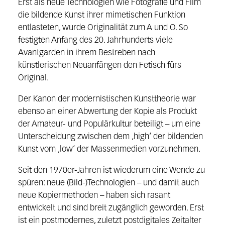
Erst als neue Technologien wie Fotografie
und Film
die bildende Kunst ihrer mimetischen Funktion
entlasteten, wurde Ori
ginalität zum A und O. So
festigten Anfang des 20. Jahrhunderts viele
Avantgar
den in ihrem Bestreben nach
künstlerischen Neuanfängen den Fetisch fürs
Original.
Der Kanon der modernistischen Kunsttheorie war
ebenso an einer Ab
wertung der Kopie als Produkt
der Amateur- und Populärkultur beteiligt – um
eine
Unterscheidung zwischen dem ‚high‘ der bildenden
Kunst vom ‚low‘ der
Massenmedien vorzunehmen.
Seit den 1970er-Jahren ist wiederum eine Wende zu
spüren: neue (Bild-)Tech
nologien – und damit auch
neue Kopiermethoden – haben sich rasant
entwi
ckelt und sind breit zugänglich geworden. Erst
ist ein postmodernes, zuletzt post
digitales Zeitalter