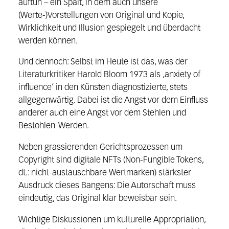
auftun – ein Spalt, in dem
auch unsere
(Werte-)Vorstellungen von Original und Kopie,
Wirklichkeit und Il
lusion gespiegelt und überdacht
werden können.
Und dennoch: Selbst im Heute ist das, was der
Literaturkritiker Harold Bloom
1973 als ‚anxiety of
influence‘ in den Künsten diagnostizierte, stets
allgegen
wärtig. Dabei ist die Angst vor dem Einfluss
anderer auch eine Angst vor dem
Stehlen und
Bestohlen-Werden.
Neben grassierenden Gerichtsprozessen um
Copyright sind digitale NFTs (Non-Fungible Tokens,
dt.: nicht-austauschbare
Wertmarken) stärkster
Ausdruck dieses Bangens: Die Autorschaft muss
ein
deutig, das Original klar beweisbar sein.
Wichtige Diskussionen um kulturelle
Appropriation,