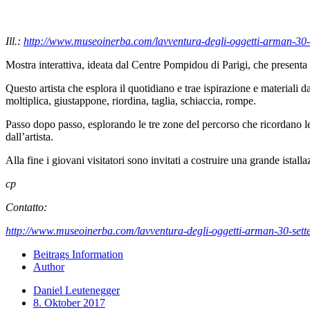
Ill.:
http://www.museoinerba.com/lavventura-degli-oggetti-arman-30-
Mostra interattiva, ideata dal Centre Pompidou di Parigi, che presenta
Questo artista che esplora il quotidiano e trae ispirazione e materiali d
moltiplica, giustappone, riordina, taglia, schiaccia, rompe.
Passo dopo passo, esplorando le tre zone del percorso che ricordano l
dall’artista.
Alla fine i giovani visitatori sono invitati a costruire una grande ista
cp
Contatto:
http://www.museoinerba.com/lavventura-degli-oggetti-arman-30-sett
Beitrags Information
Author
Daniel Leutenegger
8. Oktober 2017