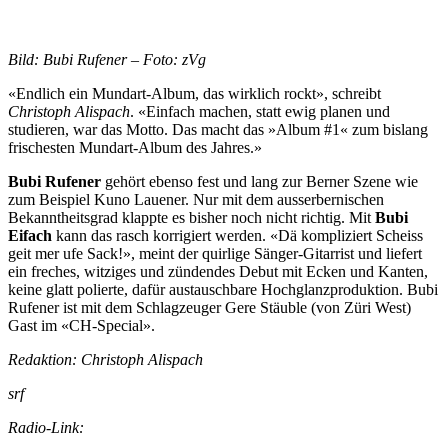
Bild: Bubi Rufener – Foto: zVg
«Endlich ein Mundart-Album, das wirklich rockt», schreibt
Christoph Alispach
. «Einfach machen, statt ewig planen und
studieren, war das Motto. Das macht das »Album #1« zum bislang
frischesten Mundart-Album des Jahres.»
Bubi Rufener
gehört ebenso fest und lang zur Berner Szene wie
zum Beispiel Kuno Lauener. Nur mit dem ausserbernischen
Bekanntheitsgrad klappte es bisher noch nicht richtig. Mit
Bubi
Eifach
kann das rasch korrigiert werden. «Dä kompliziert Scheiss
geit mer ufe Sack!», meint der quirlige Sänger-Gitarrist und liefert
ein freches, witziges und zündendes Debut mit Ecken und Kanten,
keine glatt polierte, dafür austauschbare Hochglanzproduktion. Bubi
Rufener ist mit dem Schlagzeuger Gere Stäuble (von Züri West)
Gast im «CH-Special».
Redaktion: Christoph Alispach
srf
Radio-Link: