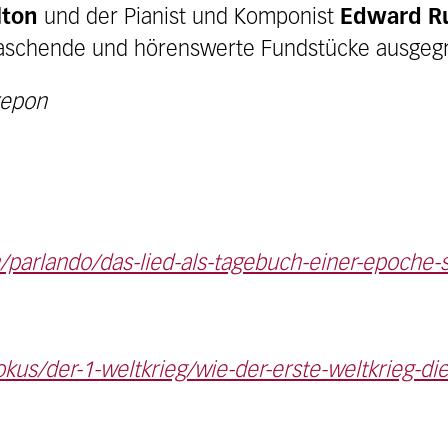
lton
und der Pianist und Komponist
Edward R
aschende und hörenswerte Fundstücke ausgeg
repon
/parlando/das-lied-als-tagebuch-einer-epoche
fokus/der-1-weltkrieg/wie-der-erste-weltkrieg-di