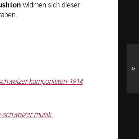
ushton
widmen sich dieser
raben.
»
-schweizer-komponisten-1914
e-schweizer-musik-