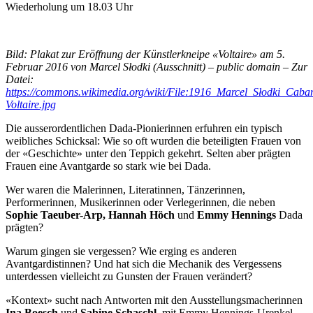
Wiederholung um 18.03 Uhr
Bild: Plakat zur Eröffnung der Künstlerkneipe «Voltaire» am 5.
Februar 2016 von Marcel Słodki (Ausschnitt) – public domain – Zur
Datei:
https://commons.wikimedia.org/wiki/File:1916_Marcel_Słodki_Cabar
Voltaire.jpg
Die ausserordentlichen Dada-Pionierinnen erfuhren ein typisch
weibliches Schicksal: Wie so oft wurden die beteiligten Frauen von
der «Geschichte» unter den Teppich gekehrt. Selten aber prägten
Frauen eine Avantgarde so stark wie bei Dada.
Wer waren die Malerinnen, Literatinnen, Tänzerinnen,
Performerinnen, Musikerinnen oder Verlegerinnen, die neben
Sophie Taeuber-Arp, Hannah Höch
und
Emmy Hennings
Dada
prägten?
Warum gingen sie vergessen? Wie erging es anderen
Avantgardistinnen? Und hat sich die Mechanik des Vergessens
unterdessen vielleicht zu Gunsten der Frauen verändert?
«Kontext» sucht nach Antworten mit den Ausstellungsmacherinnen
Ina Boesch
und
Sabine Schaschl
, mit Emmy Hennings-Urenkel