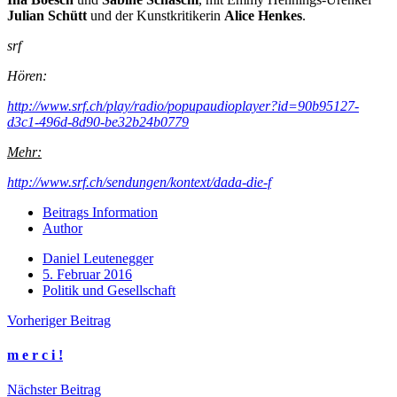
Julian Schütt
und der Kunstkritikerin
Alice Henkes
.
srf
Hören:
http://www.srf.ch/play/radio/popupaudioplayer?id=90b95127-
d3c1-496d-8d90-be32b24b0779
Mehr:
http://www.srf.ch/sendungen/kontext/dada-die-f
Beitrags Information
Author
Daniel Leutenegger
5. Februar 2016
Politik und Gesellschaft
Vorheriger Beitrag
m e r c i !
Nächster Beitrag