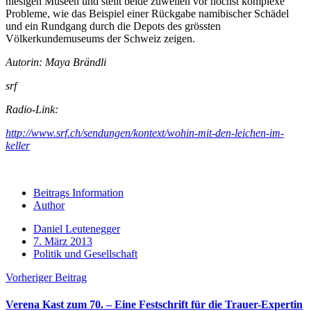
hiesigen Museen und stellt beide zuweilen vor höchst komplexe
Probleme, wie das Beispiel einer Rückgabe namibischer Schädel
und ein Rundgang durch die Depots des grössten
Völkerkundemuseums der Schweiz zeigen.
Autorin: Maya Brändli
srf
Radio-Link:
http://www.srf.ch/sendungen/kontext/wohin-mit-den-leichen-im-
keller
Beitrags Information
Author
Daniel Leutenegger
7. März 2013
Politik und Gesellschaft
Vorheriger Beitrag
Verena Kast zum 70. – Eine Festschrift für die Trauer-Expertin