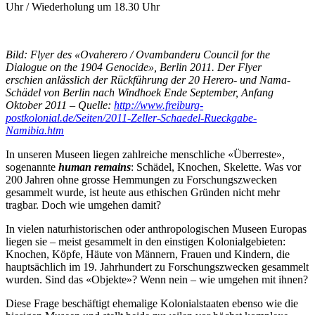
Uhr / Wiederholung um 18.30 Uhr
Bild: Flyer des «Ovaherero / Ovambanderu Council for the
Dialogue on the 1904 Genocide», Berlin 2011. Der Flyer
erschien anlässlich der Rückführung der 20 Herero- und Nama-
Schädel von Berlin nach Windhoek Ende September, Anfang
Oktober 2011 – Quelle:
http://www.freiburg-
postkolonial.de/Seiten/2011-Zeller-Schaedel-Rueckgabe-
Namibia.htm
In unseren Museen liegen zahlreiche menschliche «Überreste»,
sogenannte
human remains
: Schädel, Knochen, Skelette. Was vor
200 Jahren ohne grosse Hemmungen zu Forschungszwecken
gesammelt wurde, ist heute aus ethischen Gründen nicht mehr
tragbar. Doch wie umgehen damit?
In vielen naturhistorischen oder anthropologischen Museen Europas
liegen sie – meist gesammelt in den einstigen Kolonialgebieten:
Knochen, Köpfe, Häute von Männern, Frauen und Kindern, die
hauptsächlich im 19. Jahrhundert zu Forschungszwecken gesammelt
wurden. Sind das «Objekte»? Wenn nein – wie umgehen mit ihnen?
Diese Frage beschäftigt ehemalige Kolonialstaaten ebenso wie die