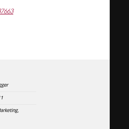
37663
gger
11
arketing,