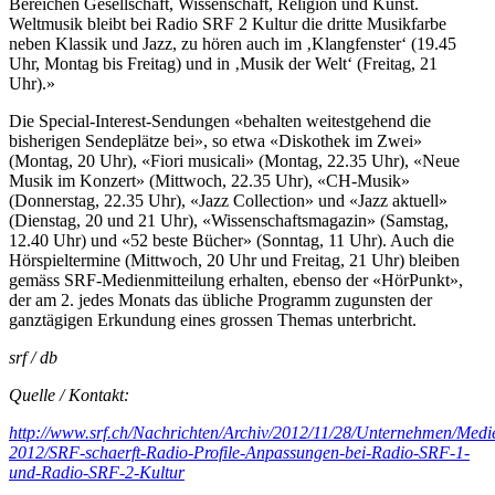
Bereichen Gesellschaft, Wissenschaft, Religion und Kunst.
Weltmusik bleibt bei Radio SRF 2 Kultur die dritte Musikfarbe
neben Klassik und Jazz, zu hören auch im ‚Klangfenster‘ (19.45
Uhr, Montag bis Freitag) und in ‚Musik der Welt‘ (Freitag, 21
Uhr).»
Die Special-Interest-Sendungen «behalten weitestgehend die
bisherigen Sendeplätze bei», so etwa «Diskothek im Zwei»
(Montag, 20 Uhr), «Fiori musicali» (Montag, 22.35 Uhr), «Neue
Musik im Konzert» (Mittwoch, 22.35 Uhr), «CH-Musik»
(Donnerstag, 22.35 Uhr), «Jazz Collection» und «Jazz aktuell»
(Dienstag, 20 und 21 Uhr), «Wissenschaftsmagazin» (Samstag,
12.40 Uhr) und «52 beste Bücher» (Sonntag, 11 Uhr). Auch die
Hörspieltermine (Mittwoch, 20 Uhr und Freitag, 21 Uhr) bleiben
gemäss SRF-Medienmitteilung erhalten, ebenso der «HörPunkt»,
der am 2. jedes Monats das übliche Programm zugunsten der
ganztägigen Erkundung eines grossen Themas unterbricht.
srf / db
Quelle / Kontakt:
http://www.srf.ch/Nachrichten/Archiv/2012/11/28/Unternehmen/Medi
2012/SRF-schaerft-Radio-Profile-Anpassungen-bei-Radio-SRF-1-
und-Radio-SRF-2-Kultur