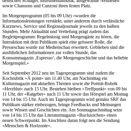
deutschen Schlager, Instrumentalmusik, ausgewählte Neuheiten
sowie Chansons und Canzoni ihren festen Platz.
Im Morgenprogramm (05 bis 09 Uhr) «wurden die
Informationsleistungen verstärkt, unter anderem durch verlässliche
Kurznews, Service und Regionaljournale jeweils zu den halben
Stunden. Mehr Aktualität und Vertiefung prägt zudem das
Begleitprogramm: Regelmässig sind Morgengäste zu hören, die
Interaktion mit dem Publikum spielt eine grössere Rolle, die
Presseschau wurde zur Medienschau erweitert. Geblieben sind die
ausführlichen Informationen zur vollen Stunde, das
Konsummagazin ‚Espresso‘, die Morgengeschichte und das beliebte
Morgenspiel.»
Seit September 2012 neu im Tagesprogramm sind zudem die
Kochrubrik «À point» um 11.40 Uhr, am Nachmittag ein
Kulturmagazin mit aktuellen Themen sowie die Porträt-Rubrik
«Herzblut» nach 15 Uhr. Bestehen bleiben «Treffpunkt» von 09 bis
11 Uhr, der «Ratgeber» nach 11 Uhr sowie das Hörspiel am Montag
von 14 bis 15 Uhr. Auch im Tagesprogramm wird gemäss SRF das
Publikum stärker einbezogen, bringe Feedbacks und Meinungen
sowie Wissen und Geschichten ein. Am Sonntagnachmittag setze
von 14 bis 15 Uhr das Literaturmagazin «Buchzeichen» einen
neuen Schwerpunkt. Im Anschluss daran folgt neu die Sendung
«Menschen & Horizonte».