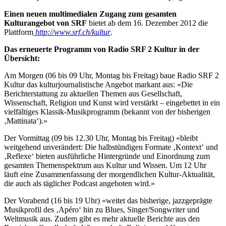
Einen neuen multimedialen Zugang zum gesamten
Kulturangebot von SRF
bietet ab dem 16. Dezember 2012 die
Plattform
http://www.srf.ch/kultur
.
Das erneuerte Programm von Radio SRF 2 Kultur in der
Übersicht:
Am Morgen (06 bis 09 Uhr, Montag bis Freitag) baue Radio SRF 2
Kultur das kulturjournalistische Angebot markant aus: «Die
Berichterstattung zu aktuellen Themen aus Gesellschaft,
Wissenschaft, Religion und Kunst wird verstärkt – eingebettet in ein
vielfältiges Klassik-Musikprogramm (bekannt von der bisherigen
‚Mattinata‘).»
Der Vormittag (09 bis 12.30 Uhr, Montag bis Freitag) «bleibt
weitgehend unverändert: Die halbstündigen Formate ‚Kontext‘ und
‚Reflexe‘ bieten ausführliche Hintergründe und Einordnung zum
gesamten Themenspektrum aus Kultur und Wissen. Um 12 Uhr
läuft eine Zusammenfassung der morgendlichen Kultur-Aktualität,
die auch als täglicher Podcast angeboten wird.»
Der Vorabend (16 bis 19 Uhr) «weitet das bisherige, jazzgeprägte
Musikprofil des ‚Apéro‘ hin zu Blues, Singer/Songwriter und
Weltmusik aus. Zudem gibt es mehr aktuelle Berichte aus den