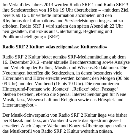
Im Verlauf des Jahres 2013 werden Radio SRF 1 und Radio SRF 3
ihre Sendestrecken von 16 bis 19 Uhr überarbeiten – «mit dem Ziel,
bereits ab 16 Uhr vertiefte Information anzubieten und den
Rhythmus der Informations- und Serviceleistungen insgesamt zu
erhöhen. Radio SRF 1 wird zudem den späten Abend ab 22 Uhr
neu gestalten, mit Fokus auf Unterhaltung, Begleitung und
Publikumsbeteiligung.» (SRF)
Radio SRF 2 Kultur: «das zeitgemässe Kulturradio»
Radio SRF 2 Kultur bietet gemäss SRF-Medienmitteilung ab dem
16. Dezember 2012 «mehr aktuelle Berichterstattung sowie Analyse
und Vertiefung der Kultur-, Musik- und Wissens-Redaktionen. Die
Neuerungen betreffen die Sendezeiten, in denen besonders viele
Hörerinnen und Hörer erreicht werden können: den Morgen (06 bis
09 Uhr) und den Vorabend (16 bis 19 Uhr). Die renommierten
Hintergrund-Formate wie ‚Kontext‘, ‚Reflexe‘ oder ‚Passage‘
bleiben bestehen, ebenso die Special-Interest-Sendungen für Neue
Musik, Jazz, Wissenschaft und Religion sowie das Hörspiel- und
Literaturangebot.»
Der Musik-Schwerpunkt von Radio SRF 2 Kultur liege wie bisher
bei Klassik und Jazz; am Vorabend werde das Spektrum gezielt
erweitert. Auch längere Werke und Konzert-Übertragungen sollen
das Musikprofil von Radio SRF 2 Kultur weiterhin prägen.