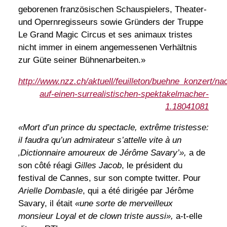
geborenen französischen Schauspielers, Theater-
und Opernregisseurs sowie Gründers der Truppe
Le Grand Magic Circus et ses animaux tristes
nicht immer in einem angemessenen Verhältnis
zur Güte seiner Bühnenarbeiten.»
http://www.nzz.ch/aktuell/feuilleton/buehne_konzert/na
auf-einen-surrealistischen-spektakelmacher-
1.18041081
«Mort d’un prince du spectacle, extrême tristesse:
il faudra qu’un admirateur s’attelle vite à un
‚Dictionnaire amoureux de Jérôme Savary’»,
a de
son côté réagi
Gilles Jacob
, le président du
festival de Cannes, sur son compte twitter. Pour
Arielle Dombasle
, qui a été dirigée par Jérôme
Savary, il était
«une sorte de merveilleux
monsieur Loyal et de clown triste aussi»,
a-t-elle